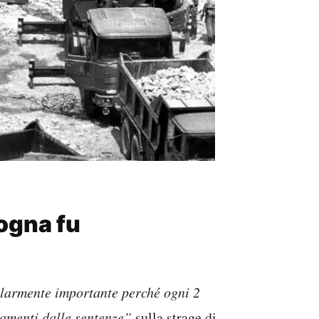
logna fu
olarmente importante perché ogni 2
namenti dalle sentenze”
sulla strage di