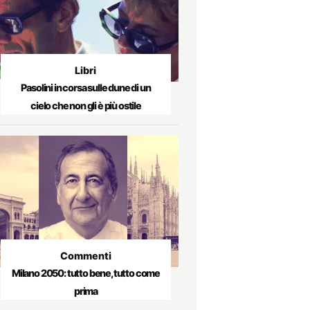
Libri
Pasolini in corsa sulle dune di un
cielo che non gli è più ostile
Commenti
Milano 2050: tutto bene, tutto come
prima