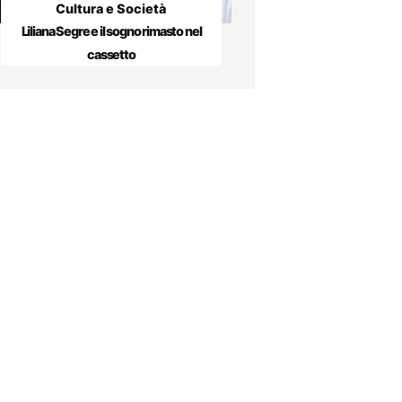
Cultura e Società
Liliana Segre e il sogno rimasto nel
cassetto