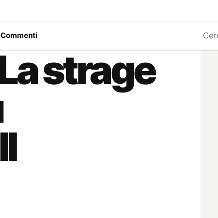
Ricerc
a
Commenti
“La strage
u
Il