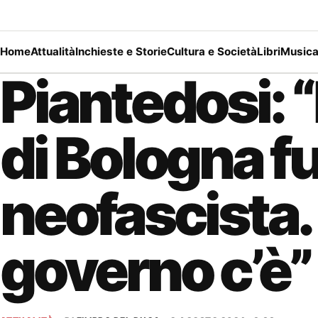
Home
Attualità
Inchieste e Storie
Cultura e Società
Libri
Music
Piantedosi: 
di Bologna f
neofascista. 
governo c’è”