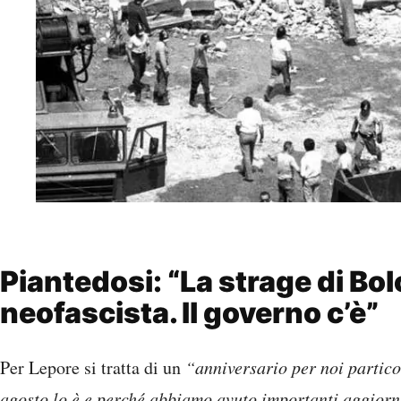
Piantedosi: “La strage di Bo
neofascista. Il governo c’è”
Per Lepore si tratta di un
“anniversario per noi partic
agosto lo è e perché abbiamo avuto importanti aggior