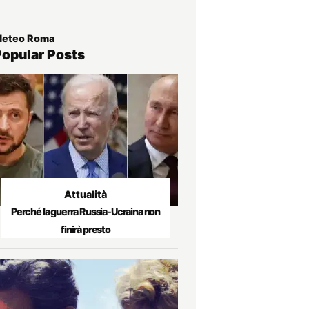
eteo Roma
Popular Posts
Attualità
Perché la guerra Russia-Ucraina non
finirà presto