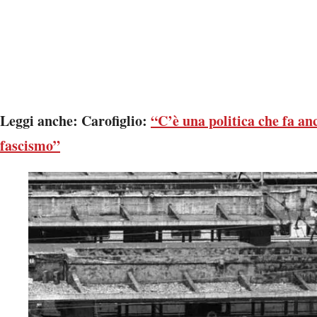
Leggi anche: Carofiglio:
“C’è una politica che fa anc
fascismo”