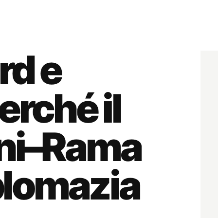
rd e
erché il
oni–Rama
iplomazia