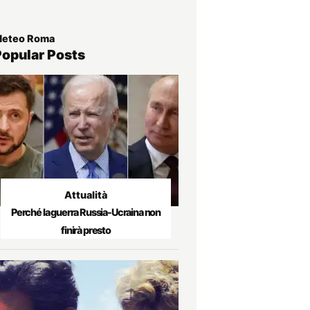
eteo Roma
Popular Posts
Attualità
Perché la guerra Russia-Ucraina non
finirà presto