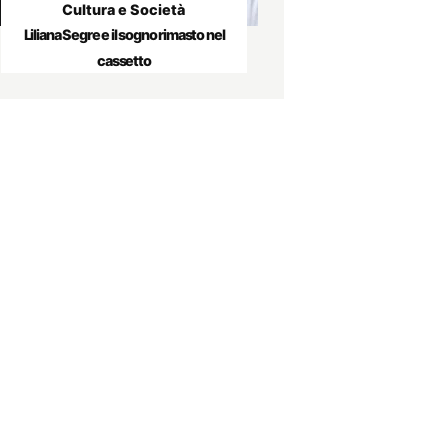
Cultura e Società
Liliana Segre e il sogno rimasto nel
cassetto