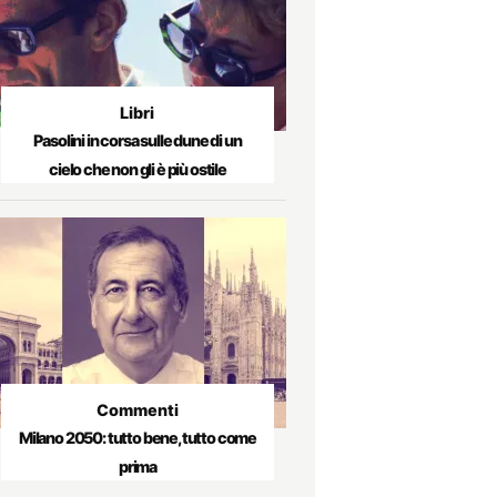
Libri
Pasolini in corsa sulle dune di un
cielo che non gli è più ostile
Commenti
Milano 2050: tutto bene, tutto come
prima