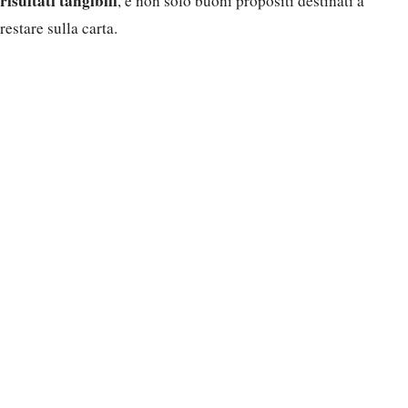
risultati tangibili
, e non solo buoni propositi destinati a
restare sulla carta.