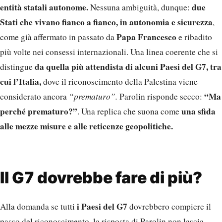
entità statali autonome.
due
Nessuna ambiguità, dunque:
Stati che vivano fianco a fianco, in autonomia e sicurezza
,
Papa Francesco
come già affermato in passato da
e ribadito
più volte nei consessi internazionali. Una linea coerente che si
da quella più attendista di alcuni Paesi del G7, tra
distingue
cui l’Italia,
dove il riconoscimento della Palestina viene
“Ma
considerato ancora
“prematuro”.
Parolin risponde secco:
perché prematuro?”
una sfida
. Una replica che suona come
alle mezze misure e alle reticenze geopolitiche.
Il G7 dovrebbe fare di più?
i Paesi del G7
Alla domanda se tutti
dovrebbero compiere il
passo del riconoscimento, la risposta di Parolin non lascia