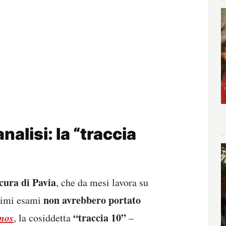
alisi: la “traccia
cura di Pavia
, che da mesi lavora su
non avrebbero portato
ltimi esami
nos
“traccia 10”
, la cosiddetta
–