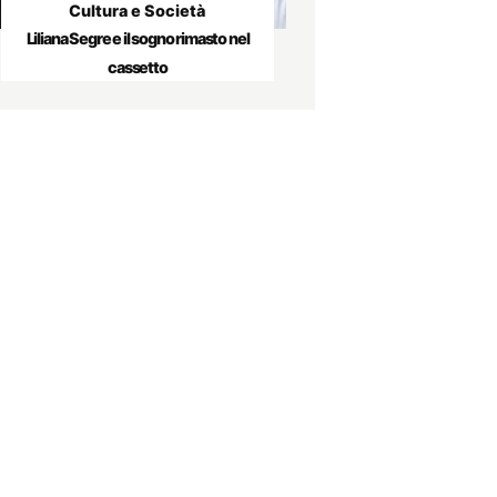
Cultura e Società
Liliana Segre e il sogno rimasto nel
cassetto