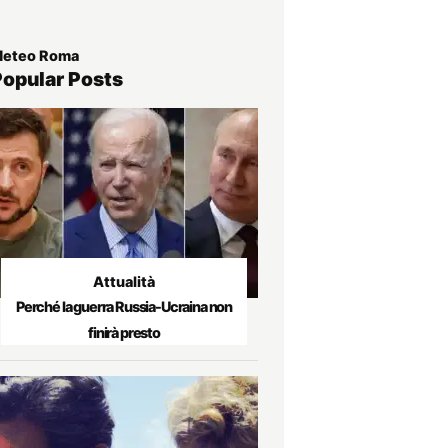
eteo Roma
Popular Posts
Attualità
Perché la guerra Russia-Ucraina non
finirà presto