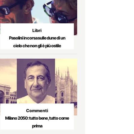
Libri
Pasolini in corsa sulle dune di un
cielo che non gli è più ostile
Commenti
Milano 2050: tutto bene, tutto come
prima