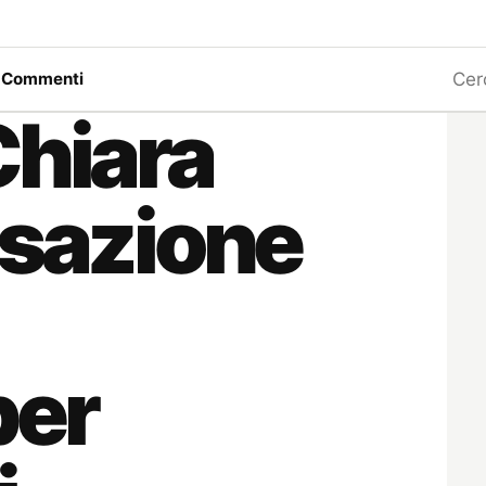
Ricerc
a
Commenti
Chiara
ssazione
per