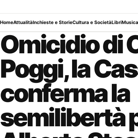
Home
Attualità
Inchieste e Storie
Cultura e Società
Libri
Music
Omicidio di 
Poggi, la Ca
conferma la
semilibertà 