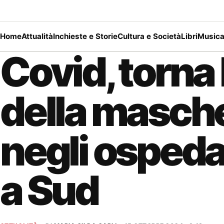
Home
Attualità
Inchieste e Storie
Cultura e Società
Libri
Music
Covid, torna 
della masch
negli ospeda
a Sud