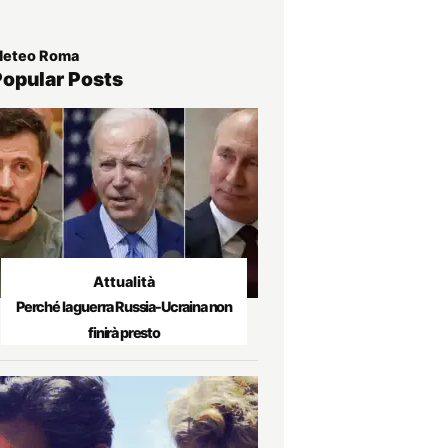
eteo Roma
Popular Posts
Attualità
Perché la guerra Russia-Ucraina non
finirà presto