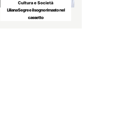
Cultura e Società
Liliana Segre e il sogno rimasto nel
cassetto