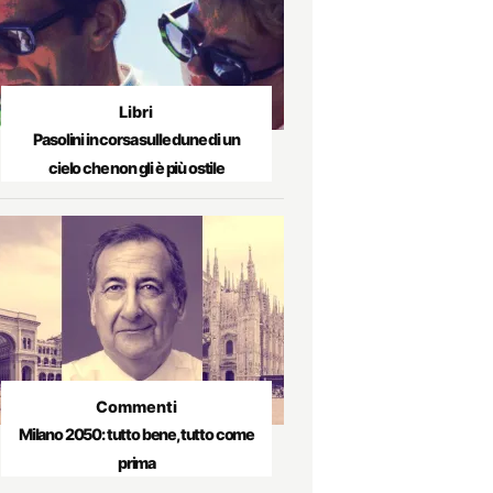
Libri
Pasolini in corsa sulle dune di un
cielo che non gli è più ostile
Commenti
Milano 2050: tutto bene, tutto come
prima