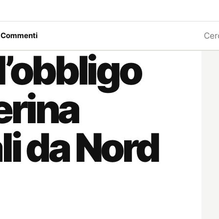
Ricerc
a
Commenti
l’obbligo
erina
li da Nord