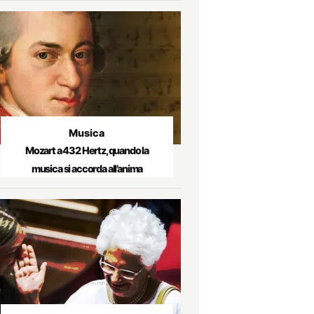
Musica
Mozart a 432 Hertz, quando la
musica si accorda all’anima