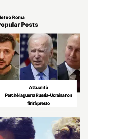
eteo Roma
Popular Posts
Attualità
Perché la guerra Russia-Ucraina non
finirà presto