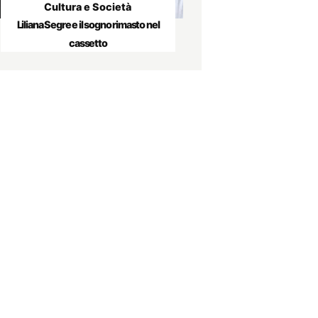
Cultura e Società
Liliana Segre e il sogno rimasto nel
cassetto