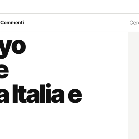
Ricerc
a
Commenti
kyo
e
 Italia e