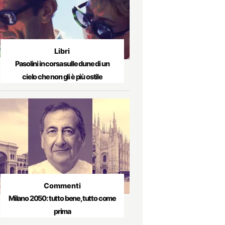
Libri
Pasolini in corsa sulle dune di un
cielo che non gli è più ostile
Commenti
Milano 2050: tutto bene, tutto come
prima