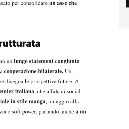
un asse che
nsato per consolidare
trutturata
lungo statement congiunto
ono un
cooperazione bilaterale.
la
Un
ne disegna le prospettive future. A
emier italiana
, che affida ai social
ciale in stile manga
, omaggio alla
a un
ia e soft power, parlando anche