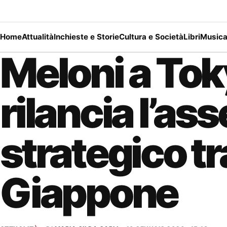
Home
Attualità
Inchieste e Storie
Cultura e Società
Libri
Music
Meloni a To
rilancia l’ass
strategico tra
Giappone