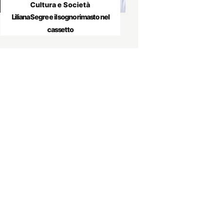
Cultura e Società
Liliana Segre e il sogno rimasto nel
cassetto