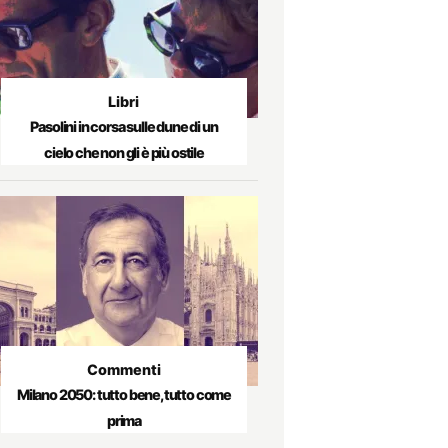
Libri
Pasolini in corsa sulle dune di un
cielo che non gli è più ostile
Commenti
Milano 2050: tutto bene, tutto come
prima