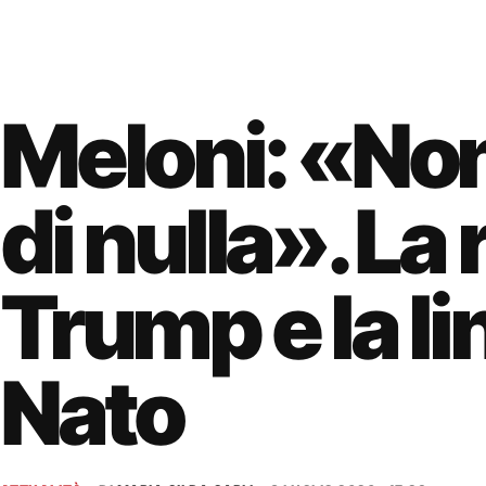
Meloni: «No
di nulla». La
Trump e la li
Nato