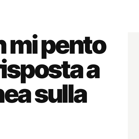
n mi pento
 risposta a
nea sulla