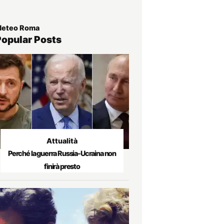
eteo Roma
Popular Posts
Attualità
Perché la guerra Russia-Ucraina non
finirà presto