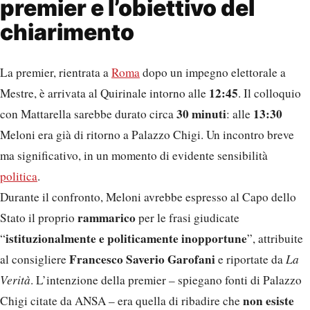
premier e l’obiettivo del
chiarimento
La premier, rientrata a
Roma
dopo un impegno elettorale a
12:45
Mestre, è arrivata al Quirinale intorno alle
. Il colloquio
30 minuti
13:30
con Mattarella sarebbe durato circa
: alle
Meloni era già di ritorno a Palazzo Chigi. Un incontro breve
ma significativo, in un momento di evidente sensibilità
politica
.
Durante il confronto, Meloni avrebbe espresso al Capo dello
rammarico
Stato il proprio
per le frasi giudicate
istituzionalmente e politicamente inopportune
“
”, attribuite
Francesco Saverio Garofani
al consigliere
e riportate da
La
Verità
. L’intenzione della premier – spiegano fonti di Palazzo
non esiste
Chigi citate da ANSA – era quella di ribadire che