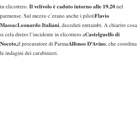
Il velivolo è caduto intorno alle 19.20
in elicottero.
nel
Flavio
parmense. Sul mezzo c’erano anche i piloti
Massa
Leonardo Italiani
e
, deceduti entrambi. A chiarire cosa
Castelguelfo di
si cela dietro l’incidente in elicottero a
Noceto,
Alfonso D’Avino
il procuratore di Parma
, che coordina
le indagini dei carabinieri.