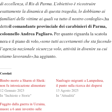
di eccellenza, il Ris di Parma. L’obiettivo è ricostruire
esattamente la dinamica di questa tragedia, lo dobbiamo ai
familiari delle vittime ai quali va tutto il nostro cordoglio»,
ha
il comandante provinciale dei carabinieri di Parma,
detto
colonnello Andrea Pagliaro.
Per quanto riguarda la scatola
nera e il piano di volo,
«sono tutti accertamenti che sta facendo
l’agenzia nazionale sicurezza volo, attività in divenire su cui
stiamo lavorando»,
ha aggiunto.
Correlati
Bimbo morto a Sharm el-Sheik:
Naufragio migranti a Lampedusa,
non fu intossicazione alimentare
il punto sulla ricerca dei dispersi
12 Gennaio 2023
13 Agosto 2025
In "Inchieste e Storie"
In "Attualità"
Fuggito dalla guerra in Ucraina,
muore a 6 anni investito sulle