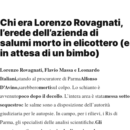
Chi era Lorenzo Rovagnati,
l’erede dell’azienda di
salumi morto in elicottero (e
in attesa di un bimbo)
Lorenzo Rovagnati, Flavio Massa e Leonardo
Italiani,
Alfonso
stando al procuratore di Parma
D’Avino,
morti
sarebbero
sul colpo. Lo schianto è
poco dopo il decollo
messa sotto
avvenuto
. L’intera area è stata
sequestro
e le salme sono a disposizione dell’autorità
giudiziaria per le autopsie. In campo, per i rilievi, i Ris di
Gli
Parma, gli specialisti delle analisi scientifiche.