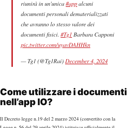
riunirà in un'unica
#app
alcuni
documenti personali dematerializzati
che avranno lo stesso valore dei
documenti fisici.
#Tg1
Barbara Capponi
pic.twitter.com/uyavDAHHkn
— Tg1 (@Tg1Rai)
December 4, 2024
Come utilizzare i documenti
nell’app IO?
Il Decreto legge n.19 del 2 marzo 2024 (convertito con la
Legge n. 56 del 29 aprile 2024) istituisce ufficialmente il