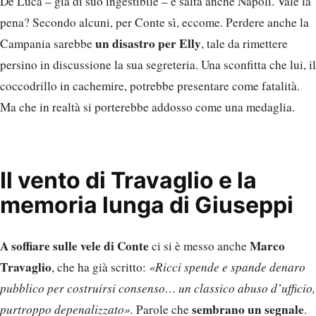
De Luca – già di suo ingestibile – e salta anche Napoli. Vale la
pena? Secondo alcuni, per Conte sì, eccome. Perdere anche la
un disastro per Elly
Campania sarebbe
, tale da rimettere
persino in discussione la sua segreteria. Una sconfitta che lui, il
coccodrillo in cachemire, potrebbe presentare come fatalità.
Ma che in realtà si porterebbe addosso come una medaglia.
Il vento di Travaglio e la
memoria lunga di Giuseppi
A soffiare sulle vele di Conte
Marco
ci si è messo anche
Travaglio
, che ha già scritto:
«Ricci spende e spande denaro
pubblico per costruirsi consenso… un classico abuso d’ufficio,
sembrano un segnale
purtroppo depenalizzato».
Parole che
.