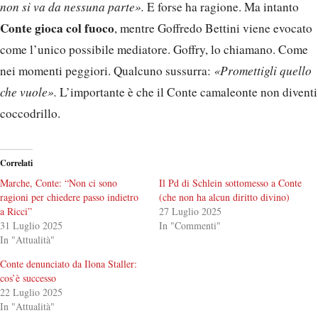
non si va da nessuna parte».
E forse ha ragione. Ma intanto
Conte gioca col fuoco
, mentre Goffredo Bettini viene evocato
come l’unico possibile mediatore. Goffry, lo chiamano. Come
nei momenti peggiori. Qualcuno sussurra:
«Promettigli quello
che vuole».
L’importante è che il Conte camaleonte non diventi
coccodrillo.
Correlati
Marche, Conte: “Non ci sono
Il Pd di Schlein sottomesso a Conte
ragioni per chiedere passo indietro
(che non ha alcun diritto divino)
a Ricci”
27 Luglio 2025
31 Luglio 2025
In "Commenti"
In "Attualità"
Conte denunciato da Ilona Staller:
cos’è successo
22 Luglio 2025
In "Attualità"