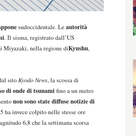
appone
autorità
sudoccidentale. Le
mi
. Il sisma, registrato dall’US
Kyushu
di Miyazaki, nella regione di
,
 dal sito
Kyodo News
, la scossa di
so di onde di tsunami
fino a un metro
non sono state diffuse notizie di
omento
 ha invece colpito nelle stesse ore
magnitudo 6,8 che la settimana scorsa