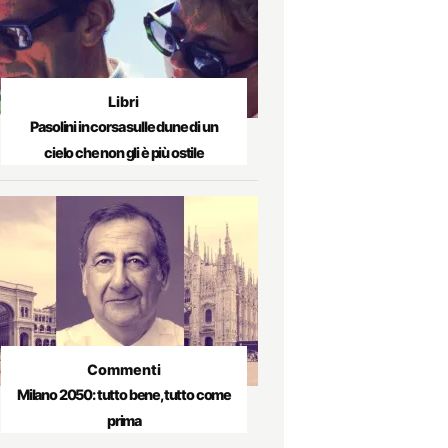
Libri
Pasolini in corsa sulle dune di un
cielo che non gli è più ostile
Commenti
Milano 2050: tutto bene, tutto come
prima