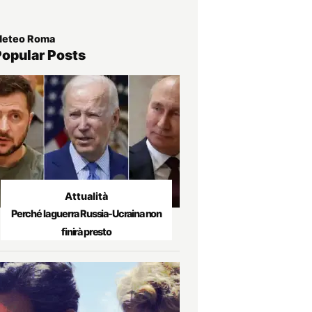
eteo Roma
Popular Posts
Attualità
Perché la guerra Russia-Ucraina non
finirà presto