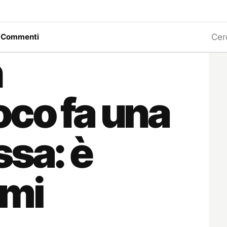
Ricerc
a
Commenti
n
co fa una
ssa: è
ami