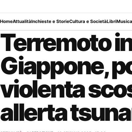
Home
Attualità
Inchieste e Storie
Cultura e Società
Libri
Music
Terremoto i
Giappone, po
violenta sco
allerta tsun