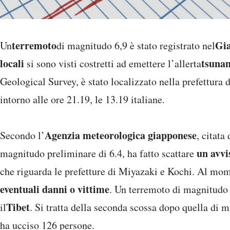
terremoto
Gi
Un
di magnitudo 6,9 è stato registrato nel
locali
tsuna
si sono visti costretti ad emettere l’allerta
Geological Survey, è stato localizzato nella prefettura 
intorno alle ore 21.19, le 13.19 italiane.
Agenzia meteorologica giapponese
Secondo l’
, citata
un avvi
magnitudo preliminare di 6.4, ha fatto scattare
che riguarda le prefetture di Miyazaki e Kochi. Al m
eventuali danni o vittime
. Un terremoto di magnitudo 5
Tibet
il
. Si tratta della seconda scossa dopo quella di 
ha ucciso 126 persone.