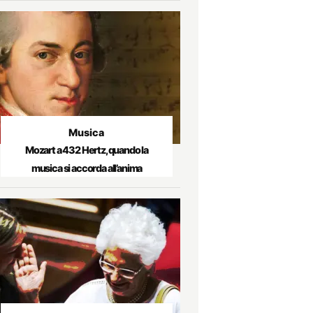
Musica
Mozart a 432 Hertz, quando la
musica si accorda all’anima