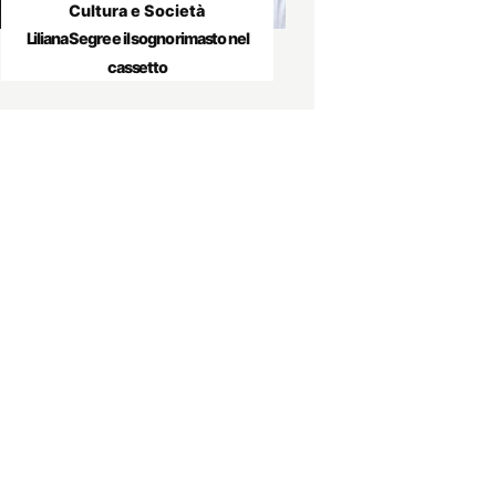
Cultura e Società
Liliana Segre e il sogno rimasto nel
cassetto