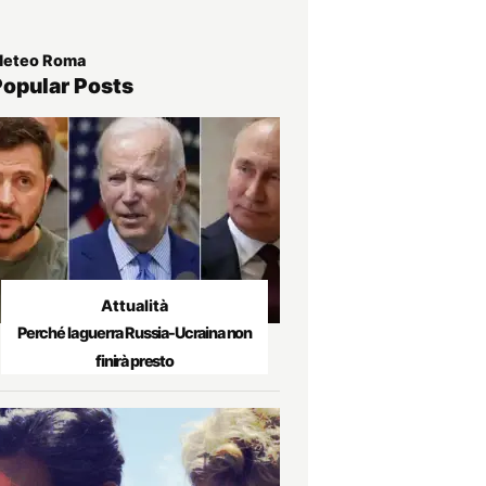
eteo Roma
Popular Posts
Attualità
Perché la guerra Russia-Ucraina non
finirà presto