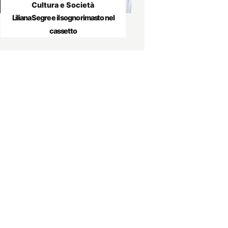
Cultura e Società
Liliana Segre e il sogno rimasto nel
cassetto