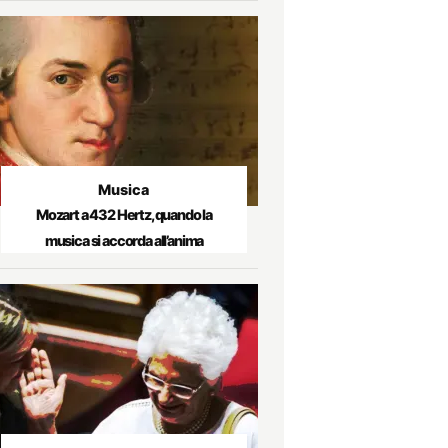
Musica
Mozart a 432 Hertz, quando la
musica si accorda all’anima