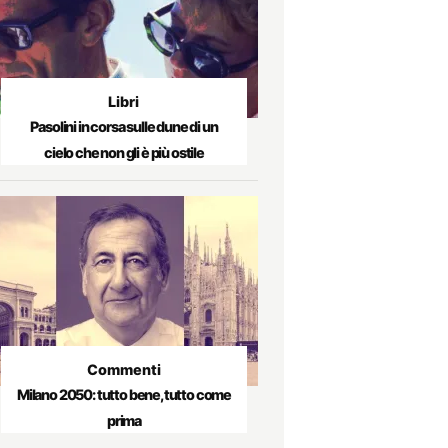
Libri
Pasolini in corsa sulle dune di un
cielo che non gli è più ostile
Commenti
Milano 2050: tutto bene, tutto come
prima