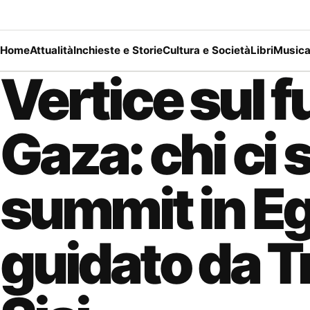
Home
Attualità
Inchieste e Storie
Cultura e Società
Libri
Music
Vertice sul f
Gaza: chi ci s
summit in Eg
guidato da T