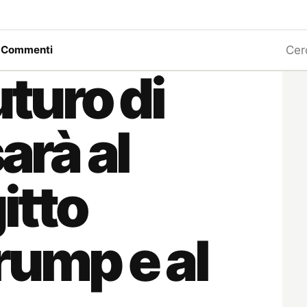
Ricerc
a
Commenti
uturo di
arà al
itto
rump e al