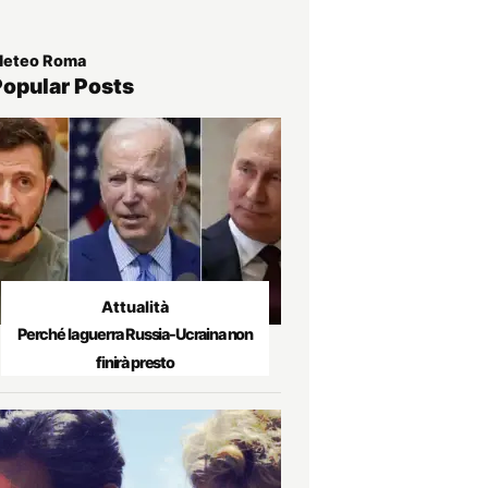
eteo Roma
Popular Posts
Attualità
Perché la guerra Russia-Ucraina non
finirà presto