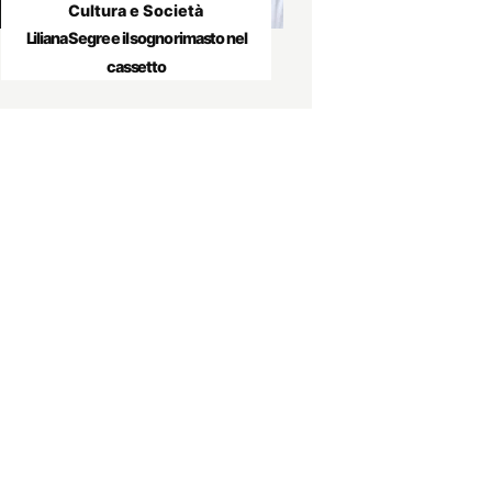
Cultura e Società
Liliana Segre e il sogno rimasto nel
cassetto