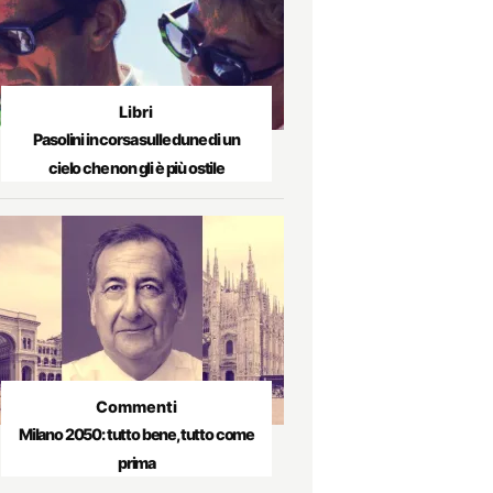
Libri
Pasolini in corsa sulle dune di un
cielo che non gli è più ostile
Commenti
Milano 2050: tutto bene, tutto come
prima