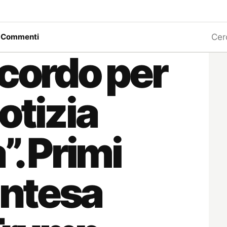
Ricerc
a
Commenti
ccordo per
otizia
”. Primi
’intesa