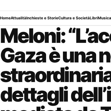
Home
Attualità
Inchieste e Storie
Cultura e Società
Libri
Music
Meloni: “L’a
Gaza è una n
straordinaria
dettagli dell