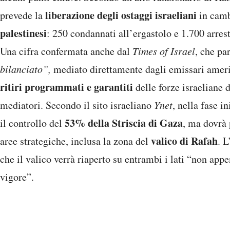
liberazione degli ostaggi israeliani
prevede la
in camb
palestinesi
: 250 condannati all’ergastolo e 1.700 arrest
Una cifra confermata anche dal
Times of Israel
, che pa
bilanciato”,
mediato direttamente dagli emissari americ
ritiri programmati e garantiti
delle forze israeliane d
mediatori. Secondo il sito israeliano
Ynet
, nella fase i
53% della Striscia di Gaza
il controllo del
, ma dovrà 
valico di Rafah
aree strategiche, inclusa la zona del
. 
che il valico verrà riaperto su entrambi i lati “non ap
vigore”.