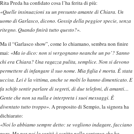
Rita Preda ha confidato cosa l’ha ferita di più:
«Quelle insinuazioni su un presunto amante di Chiara. Un
uomo di Garlasco, dicono. Gossip della peggior specie, senza
ritegno. Quando finirà tutto questo?».
Ma il “Garlasco show”, come lo chiamano, sembra non finire
mai:
«Ma io dico: non si vergognano neanche un po’? Sanno
chi era Chiara? Una ragazza pulita, semplice. Non si devono
permettere di infangare il suo nome. Mia figlia è morta. È stata
uccisa. Lei è la vittima, anche se molti lo hanno dimenticato. E
fa schifo sentir parlare di segreti, di due telefoni, di amanti…
Gente che non sa nulla e interpreta i suoi messaggi. È
diventato tutto troppo».
A proposito di Sempio, la signora ha
dichiarato:
«Noi lo abbiamo sempre detto: se vogliono indagare, facciano
pure. Ma per noi la verità è scritta nella sentenza che ha