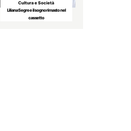
Cultura e Società
Liliana Segre e il sogno rimasto nel
cassetto