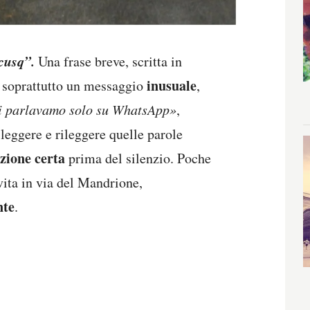
cusq”.
Una frase breve, scritta in
inusuale
Ma soprattutto un messaggio
,
i parlavamo solo su WhatsApp»
,
 leggere e rileggere quelle parole
zione certa
prima del silenzio. Poche
vita in via del Mandrione,
nte
.