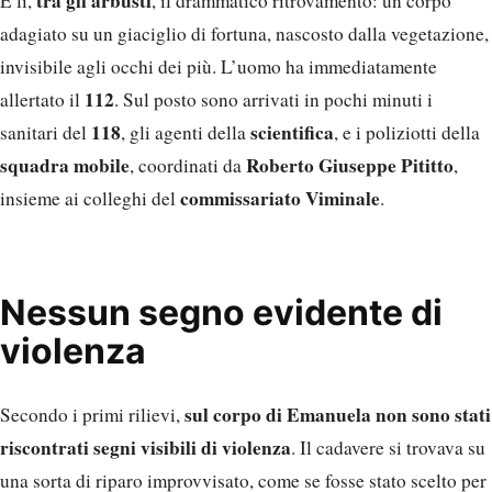
tra gli arbusti
E lì,
, il drammatico ritrovamento: un corpo
adagiato su un giaciglio di fortuna, nascosto dalla vegetazione,
invisibile agli occhi dei più. L’uomo ha immediatamente
112
allertato il
. Sul posto sono arrivati in pochi minuti i
118
scientifica
sanitari del
, gli agenti della
, e i poliziotti della
squadra mobile
Roberto Giuseppe Pititto
, coordinati da
,
commissariato Viminale
insieme ai colleghi del
.
Nessun segno evidente di
violenza
sul corpo di Emanuela non sono stati
Secondo i primi rilievi,
riscontrati segni visibili di violenza
. Il cadavere si trovava su
una sorta di riparo improvvisato, come se fosse stato scelto per