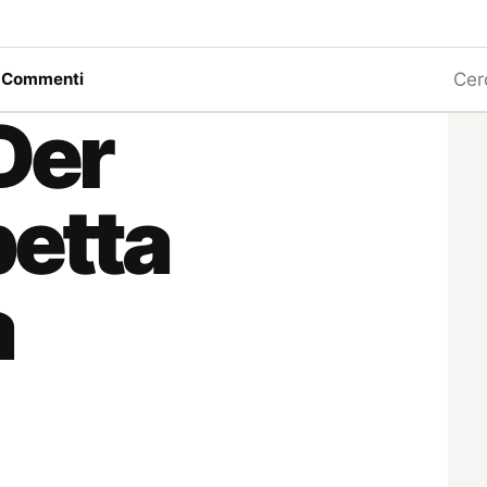
Ricerc
a
Commenti
Der
betta
a