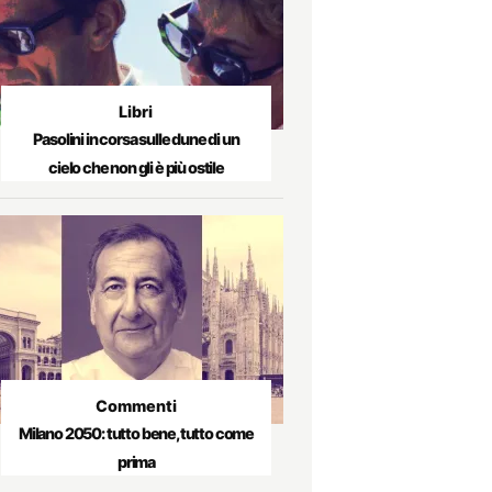
Libri
Pasolini in corsa sulle dune di un
cielo che non gli è più ostile
Commenti
Milano 2050: tutto bene, tutto come
prima