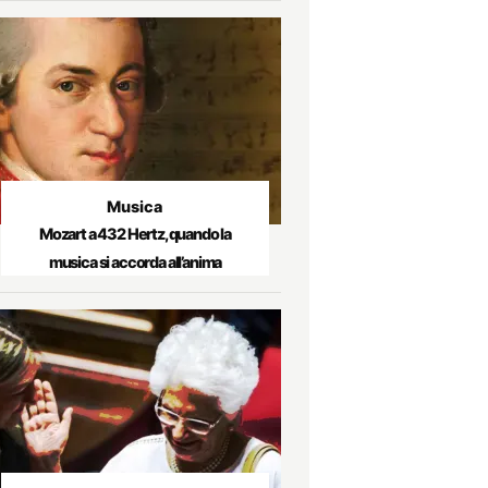
Musica
Mozart a 432 Hertz, quando la
musica si accorda all’anima