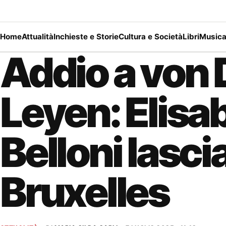
Home
Attualità
Inchieste e Storie
Cultura e Società
Libri
Music
Addio a von 
Leyen: Elisa
Belloni lasci
Bruxelles