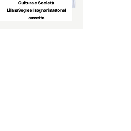
Cultura e Società
Liliana Segre e il sogno rimasto nel
cassetto