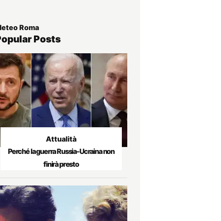
eteo Roma
Popular Posts
Attualità
Perché la guerra Russia-Ucraina non
finirà presto