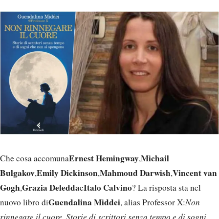
Ernest Hemingway
Michail
Che cosa accomuna
,
Bulgakov
Emily Dickinson
Mahmoud Darwish
Vincent van
,
,
,
Gogh
Grazia Deledda
Italo Calvino
,
e
? La risposta sta nel
Guendalina Middei
nuovo libro di
, alias Professor X:
Non
rinnegare il cuore. Storie di scrittori senza tempo e di sogni