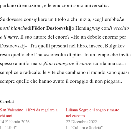
parlano di emozioni, e le emozioni sono universali».
Se dovesse consigliare un titolo a chi inizia, sceglierebbe
Le
Fëdor Dostoevskij
notti bianche
di
o Hemingway con
Il vecchio
e il mare
. Il suo autore del cuore? «Ho un debole enorme per
Dostoevskij». Tra quelli presenti nel libro, invece, Bulgakov
resta quello che l’ha «sconvolta di più». In un tempo che invita
spesso a uniformarsi,
Non rinnegare il cuore
ricorda una cosa
semplice e radicale: le vite che cambiano il mondo sono quasi
sempre quelle che hanno avuto il coraggio di non piegarsi.
Correlati
San Valentino, i libri da regalare a
Liliana Segre e il sogno rimasto
chi ami
nel cassetto
14 Febbraio 2026
22 Dicembre 2022
In "Libri"
In "Cultura e Società"