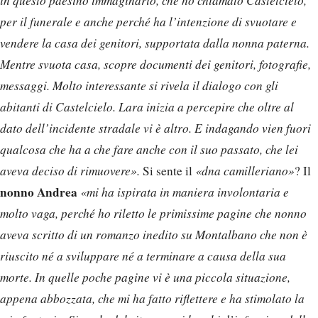
in questo paesino immaginario, che ho chiamato Castelcielo,
per il funerale e anche perché ha l’intenzione di svuotare e
vendere la casa dei genitori, supportata dalla nonna paterna.
Mentre svuota casa, scopre documenti dei genitori, fotografie,
messaggi. Molto interessante si rivela il dialogo con gli
abitanti di Castelcielo. Lara inizia a percepire che oltre al
dato dell’incidente stradale vi è altro. E indagando vien fuori
qualcosa che ha a che fare anche con il suo passato, che lei
aveva deciso di rimuovere».
Si sente il
«dna camilleriano»
? Il
nonno Andrea
«mi ha ispirata in maniera involontaria e
molto vaga, perché ho riletto le primissime pagine che nonno
aveva scritto di un romanzo inedito su Montalbano che non è
riuscito né a sviluppare né a terminare a causa della sua
morte. In quelle poche pagine vi è una piccola situazione,
appena abbozzata, che mi ha fatto riflettere e ha stimolato la