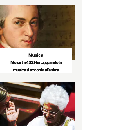
Musica
Mozart a 432 Hertz, quando la
musica si accorda all’anima