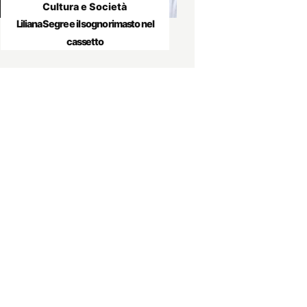
Cultura e Società
Liliana Segre e il sogno rimasto nel
cassetto