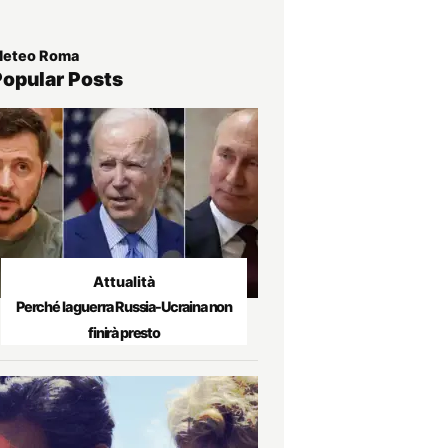
eteo Roma
Popular Posts
Attualità
Perché la guerra Russia-Ucraina non
finirà presto