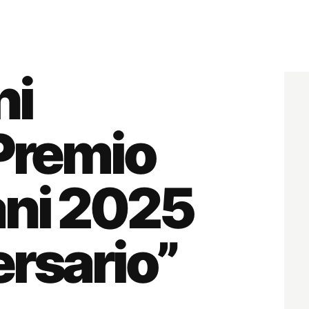
ni
 Premio
ani 2025
ersario”