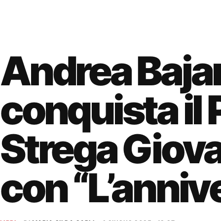
Andrea Baja
conquista il
Strega Giov
con “L’anniv