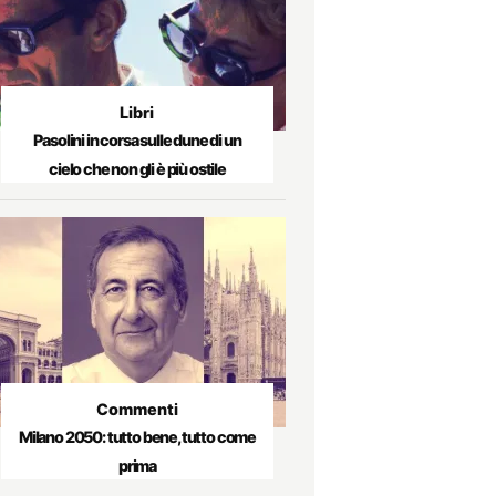
Libri
Pasolini in corsa sulle dune di un
cielo che non gli è più ostile
Commenti
Milano 2050: tutto bene, tutto come
prima