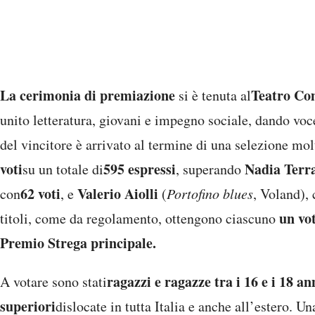
La cerimonia di premiazione
Teatro Co
si è tenuta al
unito letteratura, giovani e impegno sociale, dando voc
del vincitore è arrivato al termine di una selezione mo
voti
595 espressi
Nadia Terr
su un totale di
, superando
62 voti
Valerio Aiolli
con
, e
(
Portofino blues
, Voland), 
un vot
titoli, come da regolamento, ottengono ciascuno
Premio Strega principale.
ragazzi e ragazze tra i 16 e i 18 an
A votare sono stati
superiori
dislocate in tutta Italia e anche all’estero. 