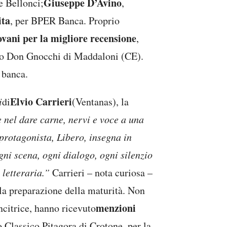
Giuseppe D’Avino
e Bellonci;
,
ita
, per BPER Banca. Proprio
vani per la migliore recensione
,
ceo Don Gnocchi di Maddaloni (CE).
a banca.
Elvio Carrieri
i
di
(Ventanas), la
 nel dare carne, nervi e voce a una
protagonista, Libero, insegna in
gni scena, ogni dialogo, ogni silenzio
 letteraria.”
Carrieri – nota curiosa –
 la preparazione della maturità. Non
menzioni
ncitrice, hanno ricevuto
o Classico Pitagora di Crotone, per la