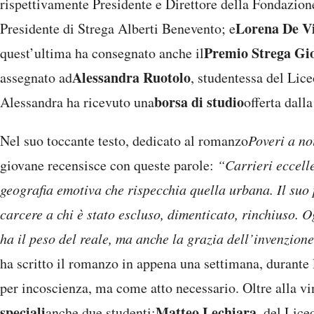
rispettivamente Presidente e Direttore della Fondazion
Lorena De V
Presidente di Strega Alberti Benevento; e
Premio Strega Gio
quest’ultima ha consegnato anche il
Alessandra Ruotolo
assegnato ad
, studentessa del Li
borsa di studio
Alessandra ha ricevuto una
offerta dall
Nel suo toccante testo, dedicato al romanzo
Poveri a no
giovane recensisce con queste parole:
“Carrieri eccelle
geografia emotiva che rispecchia quella urbana. Il suo 
carcere a chi è stato escluso, dimenticato, rinchiuso. O
ha il peso del reale, ma anche la grazia dell’invenzione
ha scritto il romanzo in appena una settimana, durante
per incoscienza, ma come atto necessario. Oltre alla vi
speciali
Matteo Lechiara
anche due studenti:
, del Lice