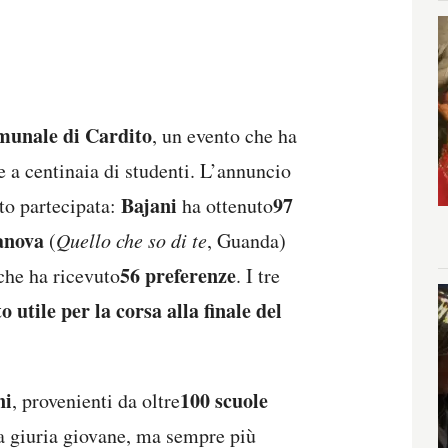
munale di Cardito
, un evento che ha
e a centinaia di studenti. L’annuncio
Bajani
97
lto partecipata:
ha ottenuto
anova
(
Quello che so di te
, Guanda)
56 preferenze
che ha ricevuto
. I tre
o utile per la corsa alla finale del
ni
100 scuole
, provenienti da oltre
Una giuria giovane, ma sempre più