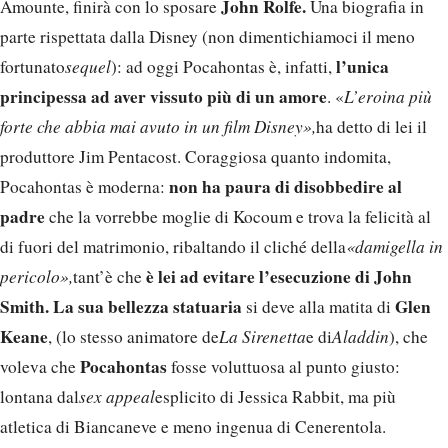
John Rolfe.
Amounte, finirà con lo sposare
Una biografia in
parte rispettata dalla Disney (non dimentichiamoci il meno
l’unica
fortunato
sequel
): ad oggi Pocahontas è, infatti,
principessa ad aver vissuto più di un amore
. «
L’eroina più
forte che abbia mai avuto in un film Disney»,
ha detto di lei il
produttore Jim Pentacost. Coraggiosa quanto indomita,
non ha paura di disobbedire al
Pocahontas è moderna:
padre
che la vorrebbe moglie di Kocoum e trova la felicità al
di fuori del matrimonio, ribaltando il cliché della
«damigella in
è lei ad evitare l’esecuzione di John
pericolo»,
tant’è che
Smith.
La sua bellezza statuaria
Glen
si deve alla matita di
Keane
, (lo stesso animatore de
La Sirenetta
e di
Aladdin
), che
Pocahontas
voleva che
fosse voluttuosa al punto giusto:
lontana dal
sex appeal
esplicito di Jessica Rabbit, ma più
atletica di Biancaneve e meno ingenua di Cenerentola.