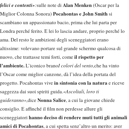
felici e contenti»
Alan Menken
:
sulle note di
(Oscar per la
Pocahontas e John Smith
Miglior Colonna Sonora)
si
scambiano un appassionato bacio, prima che lui parta per
Londra perché ferito. E lei lo lascia andare, proprio perché lo
ama. Del resto le ambizioni degli sceneggiatori erano
altissime: volevano portare sul grande schermo qualcosa di
il rispetto per
nuovo, che trattasse temi forti, come
l’ambiente.
L’iconico brano
I colori del vento,
che ha vinto
l’Oscar come miglior canzone, dà l’idea della portata del
in sintonia con la natura
progetto. Pocahontas vive
e riceve
saggezza dai suoi spiriti guida.
«Ascoltali, loro ti
Nonna Salice
guideranno»,
dice
, a cui la giovane chiede
consiglio. E affinché il film non perdesse allure gli
hanno deciso di rendere muti tutti gli animali
sceneggiatori
amici di Pocahontas
, a cui spetta senz’altro un merito: aver