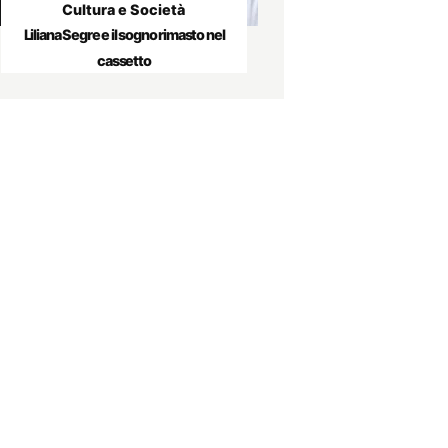
Cultura e Società
Liliana Segre e il sogno rimasto nel
cassetto