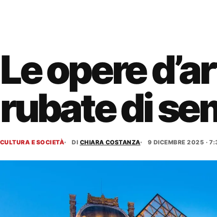
Le opere d’ar
rubate di s
CULTURA E SOCIETÀ
DI
CHIARA COSTANZA
9 DICEMBRE 2025 · 7: