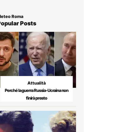
eteo Roma
Popular Posts
Attualità
Perché la guerra Russia-Ucraina non
finirà presto