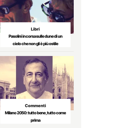
Libri
Pasolini in corsa sulle dune di un
cielo che non gli è più ostile
Commenti
Milano 2050: tutto bene, tutto come
prima