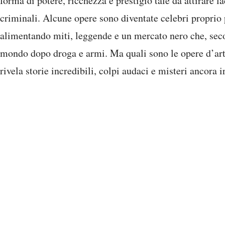
forma di potere, ricchezza e prestigio tale da attirare la
criminali. Alcune opere sono diventate celebri proprio p
alimentando miti, leggende e un mercato nero che, secon
mondo dopo droga e armi. Ma quali sono le opere d’art
rivela storie incredibili, colpi audaci e misteri ancora ir