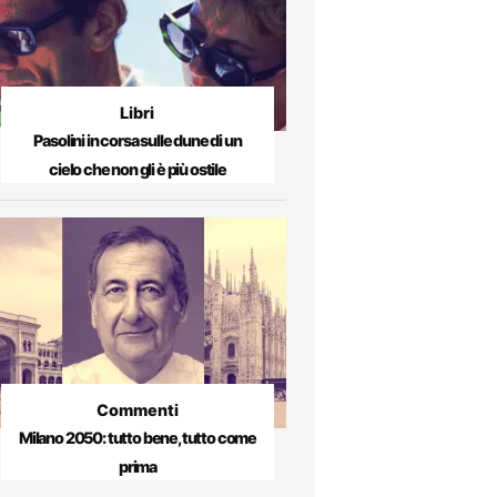
Libri
Pasolini in corsa sulle dune di un
cielo che non gli è più ostile
Commenti
Milano 2050: tutto bene, tutto come
prima