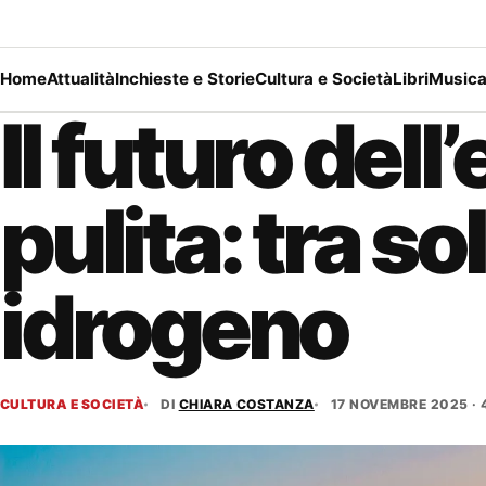
Home
Attualità
Inchieste e Storie
Cultura e Società
Libri
Music
Il futuro dell
pulita: tra so
idrogeno
CULTURA E SOCIETÀ
DI
CHIARA COSTANZA
17 NOVEMBRE 2025 · 