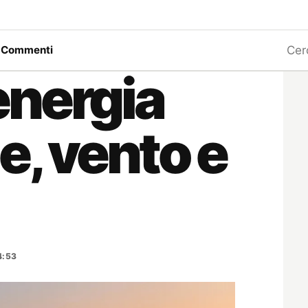
Ricerc
a
Commenti
’energia
le, vento e
4:53