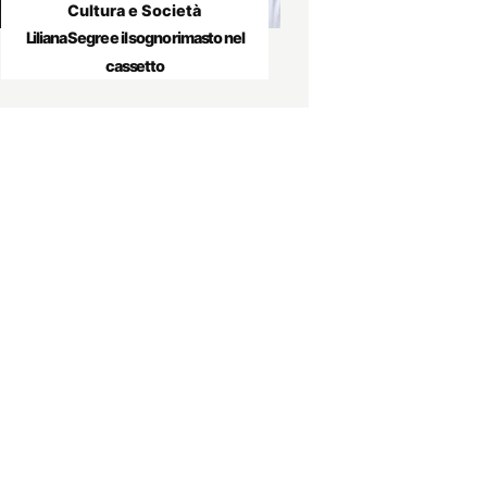
Cultura e Società
Liliana Segre e il sogno rimasto nel
cassetto