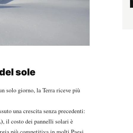
 del sole
 un solo giorno, la Terra riceve più
issuto una crescita senza precedenti:
A)
, il costo dei pannelli solari è
rgia più competitiva in molti Paesi.