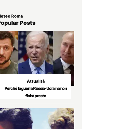
eteo Roma
Popular Posts
Attualità
Perché la guerra Russia-Ucraina non
finirà presto