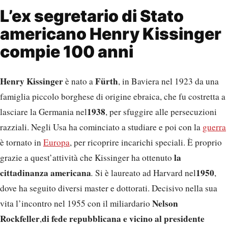
L’ex segretario di Stato
americano Henry Kissinger
compie 100 anni
Henry Kissinger
Fürth
è nato a
, in Baviera nel 1923 da una
famiglia piccolo borghese di origine ebraica, che fu costretta a
1938
lasciare la Germania nel
, per sfuggire alle persecuzioni
razziali. Negli Usa ha cominciato a studiare e poi con la
guerra
è tornato in
Europa
, per ricoprire incarichi speciali. È proprio
la
grazie a quest’attività che Kissinger ha ottenuto
cittadinanza americana
1950
.
Si è laureato ad Harvard nel
,
dove ha seguito diversi master e dottorati. Decisivo nella sua
Nelson
vita l’incontro nel 1955 con il miliardario
Rockfeller
di fede repubblicana e vicino al presidente
,