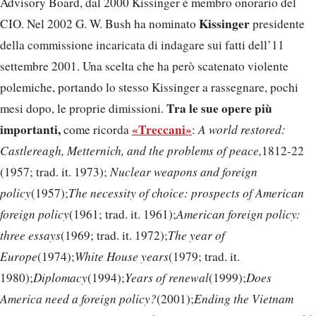
Advisory Board, dal 2000 Kissinger è membro onorario del
Kissinger
CIO. Nel 2002 G. W. Bush ha nominato
presidente
della commissione incaricata di indagare sui fatti dell’11
settembre 2001. Una scelta che ha però scatenato violente
polemiche, portando lo stesso Kissinger a rassegnare, pochi
Tra le sue opere più
mesi dopo, le proprie dimissioni.
importanti,
«Treccani»
come ricorda
:
A world restored:
Castlereagh, Metternich, and the problems of peace,
1812-22
(1957; trad. it. 1973);
Nuclear weapons and foreign
policy
(1957);
The necessity of choice: prospects of American
foreign policy
(1961; trad. it. 1961);
American foreign policy:
three essays
(1969; trad. it. 1972);
The year of
Europe
(1974);
White House years
(1979; trad. it.
1980);
Diplomacy
(1994);
Years of renewal
(1999);
Does
America need a foreign policy?
(2001);
Ending the Vietnam