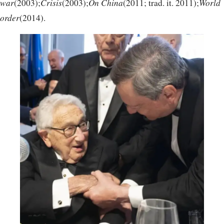
war
(2003);
Crisis
(2003);
On China
(2011; trad. it. 2011);
World
order
(2014).