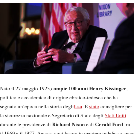
compie 100 anni Henry Kissinger
Nato il 27 maggio 1923,
,
politico e accademico di origine ebraico-tedesca che ha
Usa
segnato un’epoca nella storia degli
. È
stato
consigliere per
la sicurezza nazionale e Segretario di Stato degli
Stati Uniti
Richard Nixon
Gerald Ford
durante le presidenze di
e di
tra
il 1969 e il 1977. Ancora oggi lavora in maniera indefessa, pare