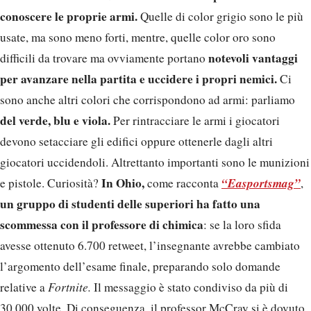
conoscere le proprie armi.
Quelle di color grigio sono le più
usate, ma sono meno forti, mentre, quelle color oro sono
notevoli vantaggi
difficili da trovare ma ovviamente portano
per avanzare nella partita e uccidere i propri nemici.
Ci
sono anche altri colori che corrispondono ad armi: parliamo
del verde, blu e viola.
Per rintracciare le armi i giocatori
devono setacciare gli edifici oppure ottenerle dagli altri
giocatori uccidendoli. Altrettanto importanti sono le munizioni
In Ohio,
“Easportsmag”
e pistole. Curiosità?
come racconta
,
un gruppo di studenti delle superiori ha fatto una
scommessa con il professore di chimica
: se la loro sfida
avesse ottenuto 6.700 retweet, l’insegnante avrebbe cambiato
l’argomento dell’esame finale, preparando solo domande
relative a
Fortnite.
Il messaggio è stato condiviso da più di
30.000 volte. Di conseguenza, il professor McCray si è dovuto