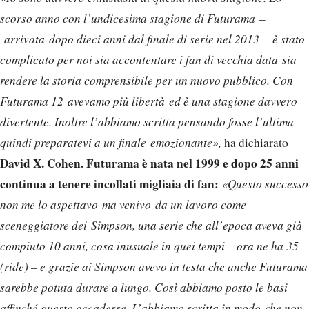
scorso anno con l’undicesima stagione di Futurama –
arrivata dopo dieci anni dal finale di serie nel 2013 – è stato
complicato per noi sia accontentare i fan di vecchia data sia
rendere la storia comprensibile per un nuovo pubblico. Con
Futurama 12 avevamo più libertà ed è una stagione davvero
divertente. Inoltre l’abbiamo scritta pensando fosse l’ultima
quindi preparatevi a un finale emozionante»,
ha dichiarato
David X. Cohen. Futurama è nata nel 1999 e dopo 25 anni
continua a tenere incollati migliaia di fan:
«Questo successo
non me lo aspettavo ma venivo da un lavoro come
sceneggiatore dei Simpson, una serie che all’epoca aveva già
compiuto 10 anni, cosa inusuale in quei tempi – ora ne ha 35
(ride) – e grazie ai Simpson avevo in testa che anche Futurama
sarebbe potuta durare a lungo. Così abbiamo posto le basi
affinché questo accadesse. L’abbiamo scritta in modo che non