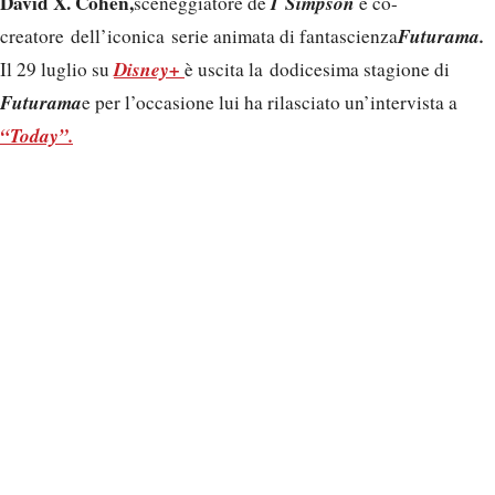
David X. Cohen,
I Simpson
sceneggiatore de
e co-
Futurama.
creatore dell’iconica serie animata di fantascienza
Disney+
Il 29 luglio su
è uscita la dodicesima stagione di
Futurama
e per l’occasione lui ha rilasciato un’intervista a
“Today”.