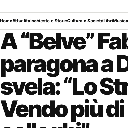
Home
Attualità
Inchieste e Storie
Cultura e Società
Libri
Music
A “Belve” Fab
paragona a 
svela: “Lo S
Vendo più di