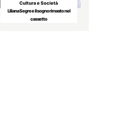
Cultura e Società
Liliana Segre e il sogno rimasto nel
cassetto