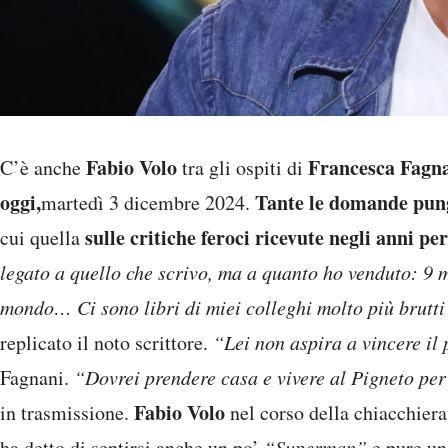
Fabio Volo
Francesca Fagn
C’è anche
tra gli ospiti di
oggi,
Tante le domande pun
martedì 3 dicembre 2024.
sulle critiche feroci ricevute negli anni per
cui quella
legato a quello che scrivo, ma a quanto ho venduto: 9 m
mondo… Ci sono libri di miei colleghi molto più brutti 
replicato il noto scrittore.
“Lei non aspira a vincere il
Fagnani.
“Dovrei prendere casa e vivere al Pigneto per
Fabio Volo
in trasmissione.
nel corso della chiacchiera
ha detto di sentirsi anche un po’
“Superman”
e pure u