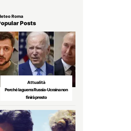
eteo Roma
Popular Posts
Attualità
Perché la guerra Russia-Ucraina non
finirà presto