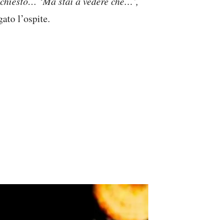
e chiesto… ‘Ma stai a vedere che…’,
gato l’ospite.