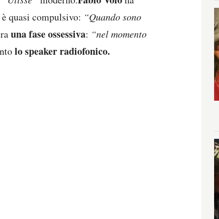
o è quasi compulsivo:
“Quando sono
una fase ossessiva
tra
:
“nel momento
lo speaker radiofonico.
unto