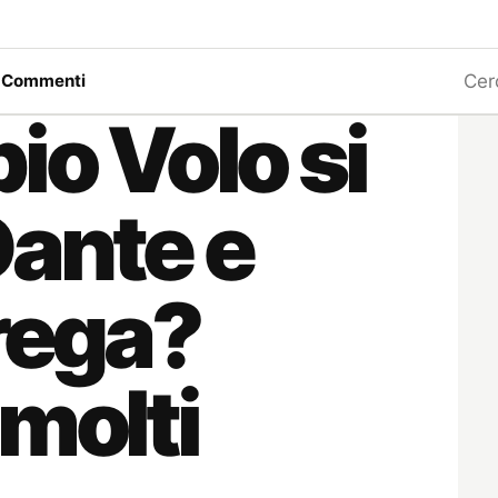
Ricerc
a
Commenti
io Volo si
Dante e
trega?
 molti