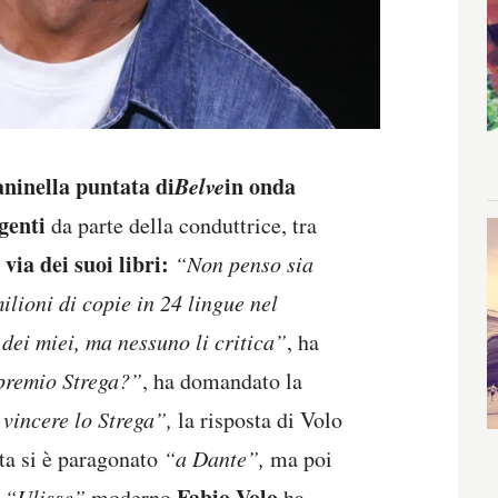
ani
nella puntata di
Belve
in onda
genti
da parte della conduttrice,
tra
 via dei suoi libri:
“Non penso sia
ilioni di copie in 24 lingue nel
dei miei, ma nessuno li critica”
, ha
 premio Strega?”
, ha domandato la
 vincere lo Strega”,
la risposta di Volo
ta si è paragonato
“a Dante”,
ma poi
Fabio Volo
n
“Ulisse”
moderno.
ha