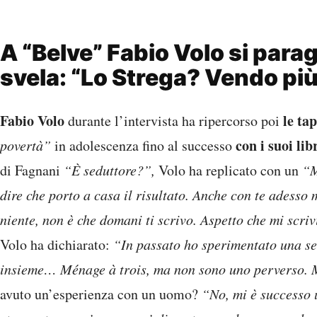
A “Belve” Fabio Volo si para
svela: “Lo Strega? Vendo più 
Fabio Volo
le ta
durante l’intervista ha ripercorso poi
con i suoi lib
povertà”
in adolescenza fino al successo
di Fagnani
“È seduttore?”,
Volo ha replicato con un
“M
dire che porto a casa il risultato. Anche con te adesso
niente, non è che domani ti scrivo. Aspetto che mi scriv
Volo ha dichiarato:
“In passato ho sperimentato una ses
insieme… Ménage à trois, ma non sono uno perverso. Mi
avuto un’esperienza con un uomo?
“No, mi è successo 