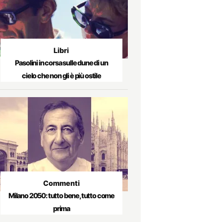
Libri
Pasolini in corsa sulle dune di un
cielo che non gli è più ostile
Commenti
Milano 2050: tutto bene, tutto come
prima