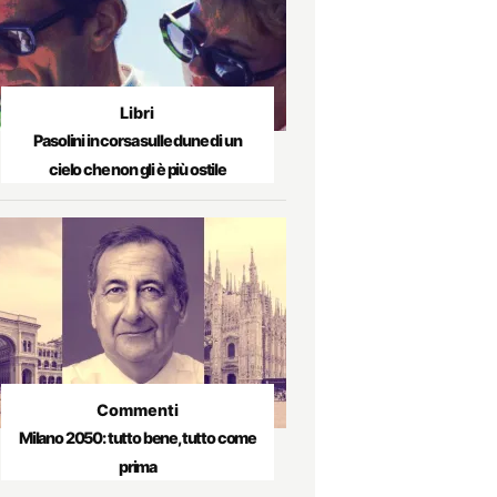
Libri
Pasolini in corsa sulle dune di un
cielo che non gli è più ostile
Commenti
Milano 2050: tutto bene, tutto come
prima