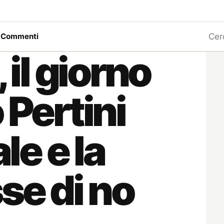
Ricerc
a
Commenti
 il giorno
 Pertini
le e la
se di no