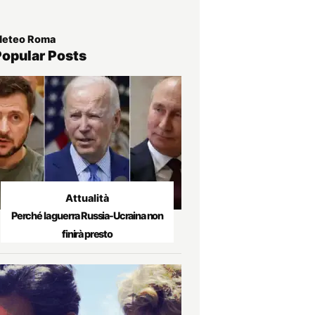
eteo Roma
Popular Posts
Attualità
Perché la guerra Russia-Ucraina non
finirà presto