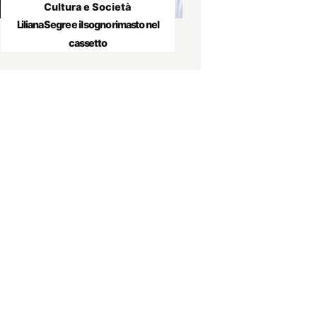
Cultura e Società
Liliana Segre e il sogno rimasto nel
cassetto