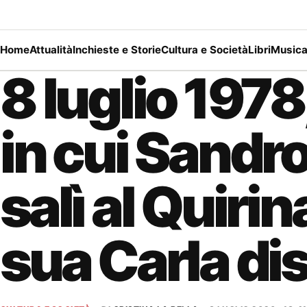
Home
Attualità
Inchieste e Storie
Cultura e Società
Libri
Music
8 luglio 1978,
in cui Sandro
salì al Quirina
sua Carla dis