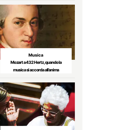
Musica
Mozart a 432 Hertz, quando la
musica si accorda all’anima