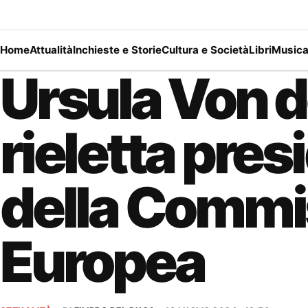
Home
Attualità
Inchieste e Storie
Cultura e Società
Libri
Music
Ursula Von d
rieletta pres
della Commi
Europea