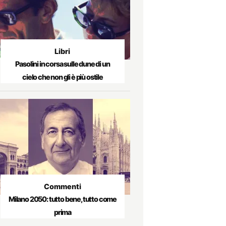
Libri
Pasolini in corsa sulle dune di un
cielo che non gli è più ostile
Commenti
Milano 2050: tutto bene, tutto come
prima