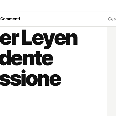
Ricerc
a
Commenti
er Leyen
idente
ssione