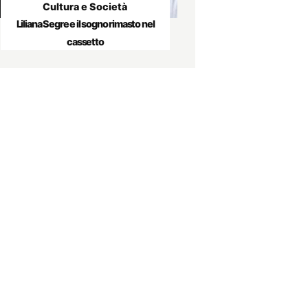
Cultura e Società
Liliana Segre e il sogno rimasto nel
cassetto