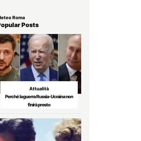
eteo Roma
Popular Posts
Attualità
Perché la guerra Russia-Ucraina non
finirà presto