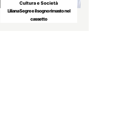
Cultura e Società
Liliana Segre e il sogno rimasto nel
cassetto