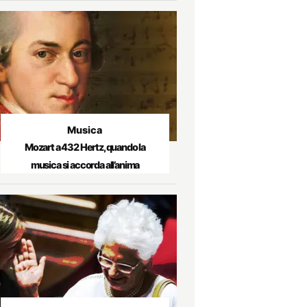
Musica
Mozart a 432 Hertz, quando la
musica si accorda all’anima