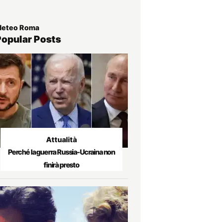
eteo Roma
Popular Posts
Attualità
Perché la guerra Russia-Ucraina non
finirà presto