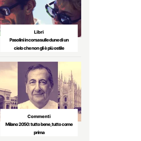
Libri
Pasolini in corsa sulle dune di un
cielo che non gli è più ostile
Commenti
Milano 2050: tutto bene, tutto come
prima