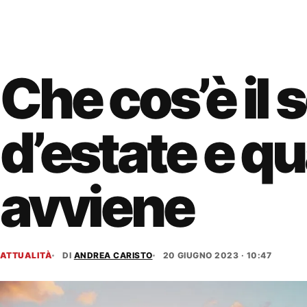
Che cos’è il s
d’estate e q
avviene
ATTUALITÀ
DI
ANDREA CARISTO
20 GIUGNO 2023 · 10:47