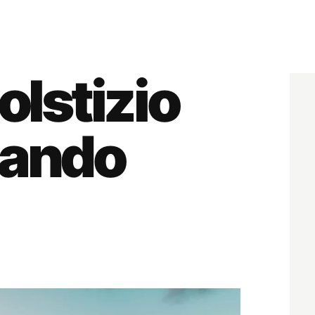
olstizio
uando