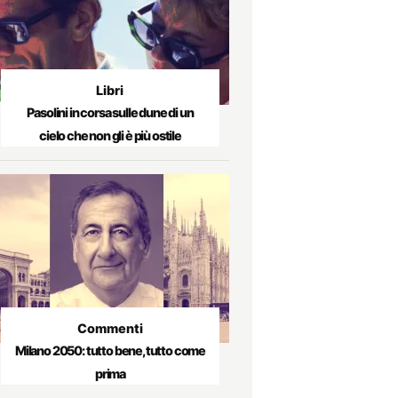
Libri
Pasolini in corsa sulle dune di un
cielo che non gli è più ostile
Commenti
Milano 2050: tutto bene, tutto come
prima