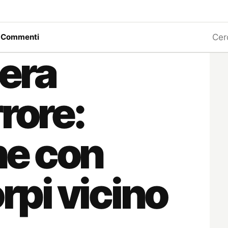
Ricerc
a
Commenti
eera
rore:
e con
orpi vicino