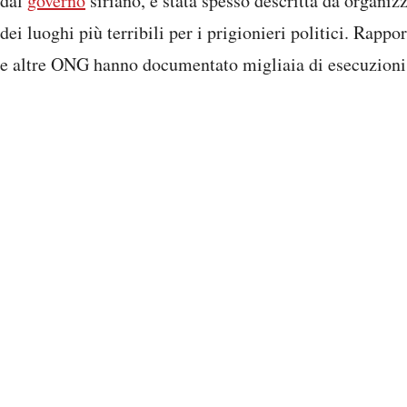
dal
governo
siriano, è stata spesso descritta da organiz
dei luoghi più terribili per i prigionieri politici. Rapp
e altre ONG hanno documentato migliaia di esecuzioni