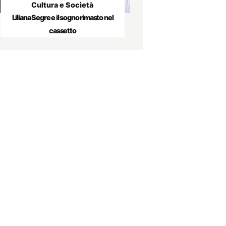
Cultura e Società
Liliana Segre e il sogno rimasto nel
cassetto