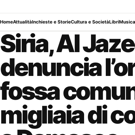
Home
Attualità
Inchieste e Storie
Cultura e Società
Libri
Music
Siria, Al Jaz
denuncia l’or
fossa comun
migliaia di c