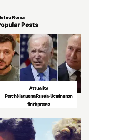
eteo Roma
Popular Posts
Attualità
Perché la guerra Russia-Ucraina non
finirà presto