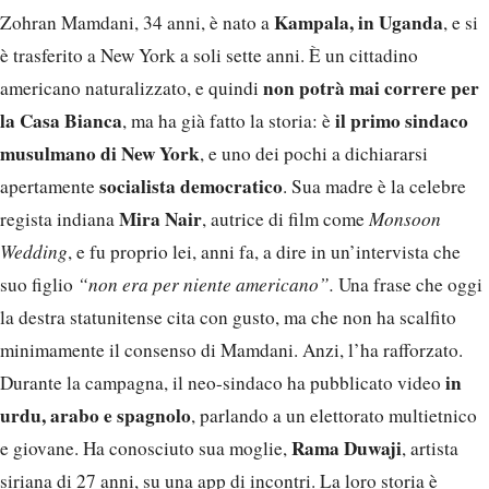
Kampala, in Uganda
Zohran Mamdani, 34 anni, è nato a
, e si
è trasferito a New York a soli sette anni. È un cittadino
non potrà mai correre per
americano naturalizzato, e quindi
la Casa Bianca
il primo sindaco
, ma ha già fatto la storia: è
musulmano di New York
, e uno dei pochi a dichiararsi
socialista democratico
apertamente
. Sua madre è la celebre
Mira Nair
regista indiana
, autrice di film come
Monsoon
Wedding
, e fu proprio lei, anni fa, a dire in un’intervista che
suo figlio
“non era per niente americano”.
Una frase che oggi
la destra statunitense cita con gusto, ma che non ha scalfito
minimamente il consenso di Mamdani. Anzi, l’ha rafforzato.
in
Durante la campagna, il neo-sindaco ha pubblicato video
urdu, arabo e spagnolo
, parlando a un elettorato multietnico
Rama Duwaji
e giovane. Ha conosciuto sua moglie,
, artista
siriana di 27 anni, su una app di incontri. La loro storia è