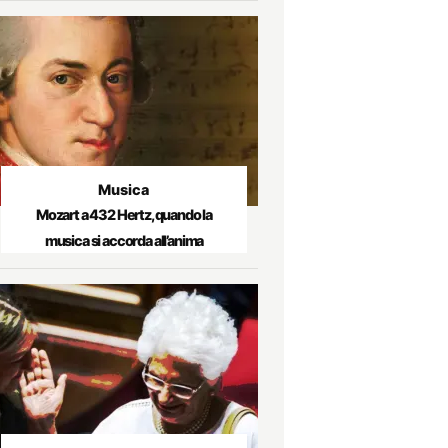
Musica
Mozart a 432 Hertz, quando la
musica si accorda all’anima