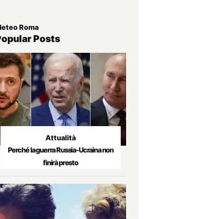
eteo Roma
Popular Posts
Attualità
Perché la guerra Russia-Ucraina non
finirà presto