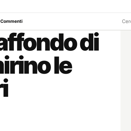
Ricerc
a
Commenti
affondo di
irino le
i