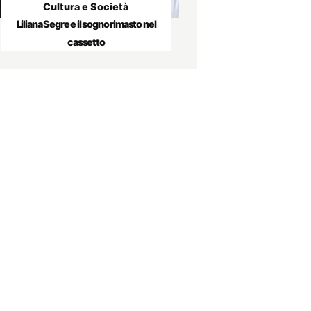
Cultura e Società
Liliana Segre e il sogno rimasto nel
cassetto