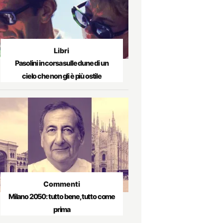
Libri
Pasolini in corsa sulle dune di un
cielo che non gli è più ostile
Commenti
Milano 2050: tutto bene, tutto come
prima