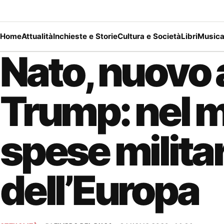
Home
Attualità
Inchieste e Storie
Cultura e Società
Libri
Music
Nato, nuovo 
Trump: nel m
spese militar
dell’Europa