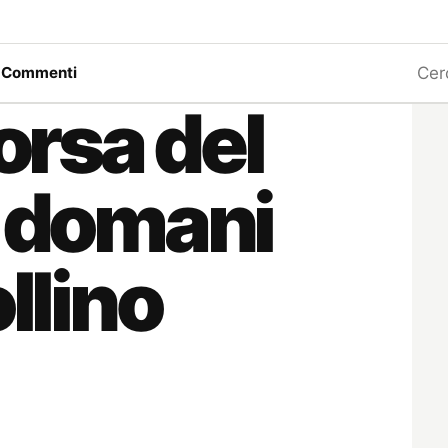
Ricerc
a
Commenti
morsa del
e domani
ollino