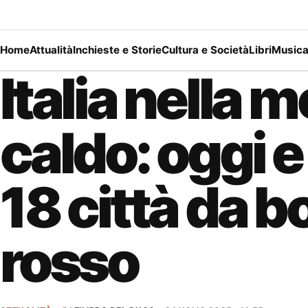
Home
Attualità
Inchieste e Storie
Cultura e Società
Libri
Music
Italia nella 
caldo: oggi 
18 città da b
rosso