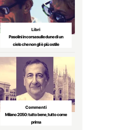
Libri
Pasolini in corsa sulle dune di un
cielo che non gli è più ostile
Commenti
Milano 2050: tutto bene, tutto come
prima