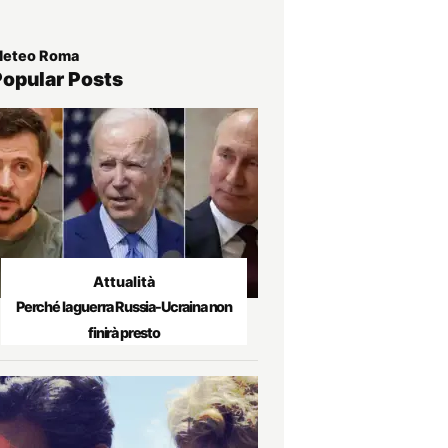
eteo Roma
Popular Posts
Attualità
Perché la guerra Russia-Ucraina non
finirà presto