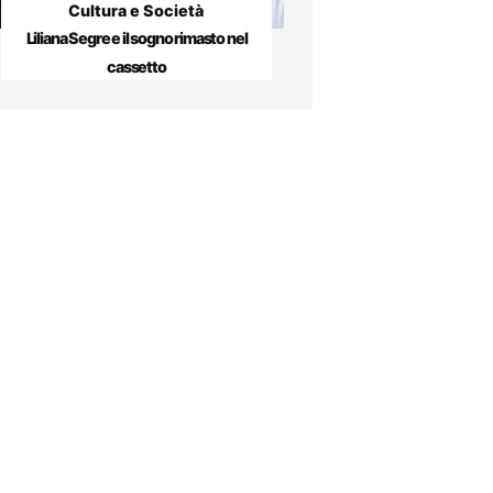
Cultura e Società
Liliana Segre e il sogno rimasto nel
cassetto