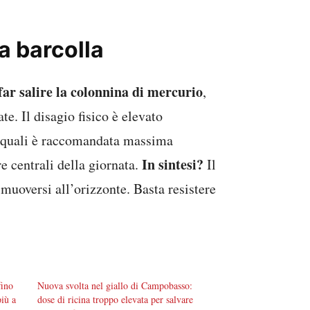
ma barcolla
far salire la colonnina di mercurio
,
te. Il disagio fisico è elevato
r i quali è raccomandata massima
In sintesi?
re centrali della giornata.
Il
muoversi all’orizzonte. Basta resistere
fino
Nuova svolta nel giallo di Campobasso:
più a
dose di ricina troppo elevata per salvare