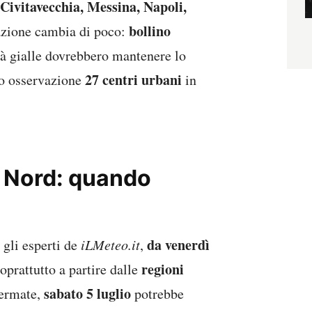
 Civitavecchia, Messina, Napoli,
bollino
tuazione cambia di poco:
ittà gialle dovrebbero mantenere lo
27 centri urbani
tto osservazione
in
l Nord: quando
da venerdì
 gli esperti de
iLMeteo.it
,
regioni
soprattutto a partire dalle
sabato 5 luglio
fermate,
potrebbe