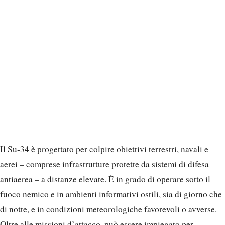
Il Su-34 è progettato per colpire obiettivi terrestri, navali e
aerei – comprese infrastrutture protette da sistemi di difesa
antiaerea – a distanze elevate. È in grado di operare sotto il
fuoco nemico e in ambienti informativi ostili, sia di giorno che
di notte, e in condizioni meteorologiche favorevoli o avverse.
Oltre alle missioni d’attacco, può essere impiegato per
ricognizione aerea.
«Il bombardiere tattico Su-34 si è affermato da tempo come il
migliore della sua categoria. Le sue capacità consentono ai
piloti di operare con successo nei teatri di
guerra
, utilizzando
sia munizionamento non guidato che guidato. Questo velivolo
è molto richiesto nelle attuali condizioni di combattimento e le