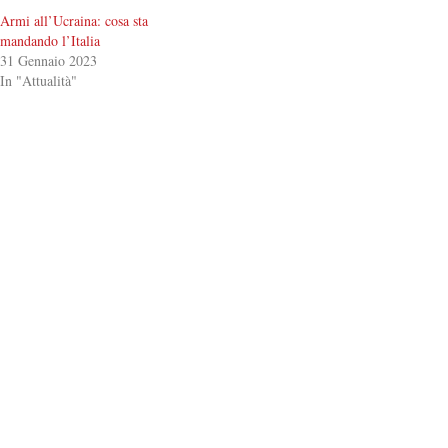
L’AUTORE
Andrea Caristo
Leggi tutti gli articoli pubblicati da Andrea
Caristo.