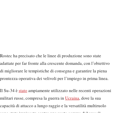
Il Su-34 è
stato
ampiamente utilizzato nelle recenti operazioni
militari russe, compresa la guerra in
Ucraina
, dove la sua
capacità di attacco a lungo raggio e la versatilità multiruolo
sono state impiegate contro una vasta gamma di bersagli.
L’integrazione di moderni sistemi di puntamento e navigazione
gli consente di operare efficacemente in scenari complessi e ad
alta minaccia.
Secondo il gruppo di intelligence open source Oryx, dalla
piena invasione dell’Ucraina la
Russia
ha perso almeno 37 Su-
34 e un Su-34M. Si tratta di perdite confermate visivamente,
che quindi potrebbero non riflettere il numero reale di velivoli
distrutti.