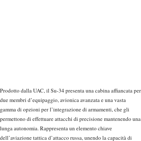
gamma di opzioni per l’integrazione di armamenti, che gli
permettono di effettuare attacchi di precisione mantenendo una
lunga autonomia. Rappresenta un elemento chiave
dell’aviazione tattica d’attacco russa, unendo la capacità di
carico di un bombardiere con la manovrabilità di un caccia.
La consegna rientra nei programmi statali di
approvvigionamento per la difesa. La UAC ha fatto sapere che
sono in preparazione ulteriori lotti di altri modelli di
aeromobili da destinare al Ministero della Difesa.