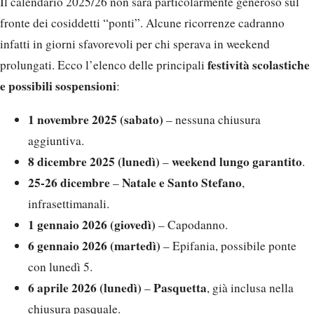
Il calendario 2025/26 non sarà particolarmente generoso sul
fronte dei cosiddetti “ponti”. Alcune ricorrenze cadranno
infatti in giorni sfavorevoli per chi sperava in weekend
festività scolastiche
prolungati. Ecco l’elenco delle principali
e possibili sospensioni
:
1 novembre 2025 (sabato)
– nessuna chiusura
aggiuntiva.
8 dicembre 2025 (lunedì)
weekend lungo garantito
–
.
25-26 dicembre
Natale e Santo Stefano
–
,
infrasettimanali.
1 gennaio 2026 (giovedì)
– Capodanno.
6 gennaio 2026 (martedì)
– Epifania, possibile ponte
con lunedì 5.
6 aprile 2026 (lunedì)
Pasquetta
–
, già inclusa nella
chiusura pasquale.