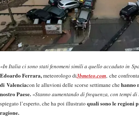
«In Italia ci sono stati fenomeni simili a quello accaduto in S
Edoardo Ferrara,
3bmeteo.com
meteorologo di
, che confront
di Valencia
hanno m
con le alluvioni delle scorse settimane che
nostro Paese.
«Stanno aumentando di frequenza, con tempi di 
quali sono le regioni p
spiegato l’esperto, che ha poi illustrato
ragione.