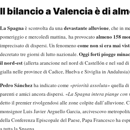
Il bilancio a Valencia è di a
La Spagna
devastante alluvione
è sconvolta da una
, che in m
almeno 158 mor
pomeriggio e mercoledì mattina, ha provocato
come non si era mai vist
imprecisato di dispersi. Un fenomeno
Oggi forti piogge minac
decretato tre giorni di lutto nazionale.
il nord-est
(allerta arancione nel nord di Castellón e nel sud d
gialla nelle province di Cadice, Huelva e Siviglia in Andalusia)
Pedro Sánchez
ha indicato come
«priorità assoluta»
quella di 
parenti e amici ancora dispersi.
«La Spagna intera piange con v
detto il premier rivolgendosi alle zone colpite dall’alluvione.
monsignor Luis Javier Arguello Garcia, arcivescovo metropolita
della Conferenza Episcopale del Paese, Papa Francesco ha esp
a tutta la Spagna.