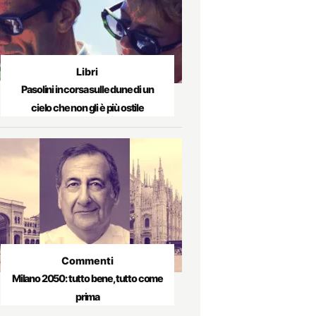
Libri
Pasolini in corsa sulle dune di un
cielo che non gli è più ostile
Commenti
Milano 2050: tutto bene, tutto come
prima