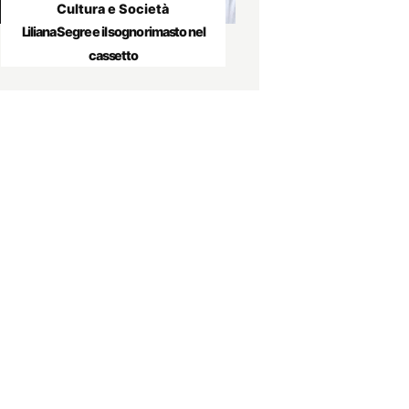
Cultura e Società
Liliana Segre e il sogno rimasto nel
cassetto