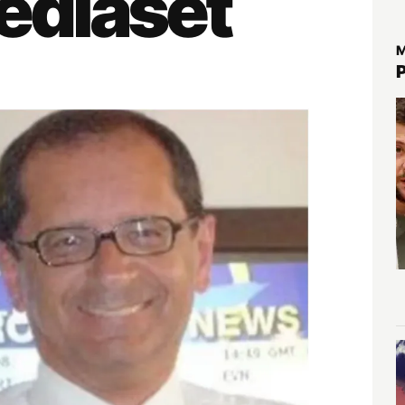
ediaset
M