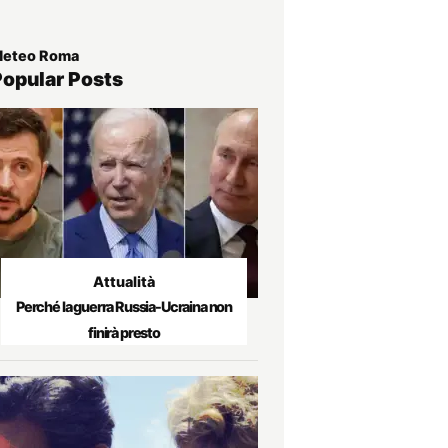
eteo Roma
Popular Posts
Attualità
Perché la guerra Russia-Ucraina non
finirà presto