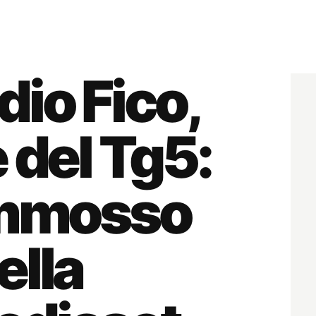
dio Fico,
 del Tg5:
commosso
ella