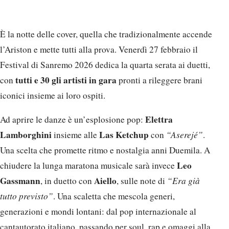
È la notte delle cover, quella che tradizionalmente accende
l’Ariston e mette tutti alla prova. Venerdì 27 febbraio il
Festival di Sanremo 2026 dedica la quarta serata ai duetti,
tutti e 30 gli artisti in gara
con
pronti a rileggere brani
iconici insieme ai loro ospiti.
Elettra
Ad aprire le danze è un’esplosione pop:
Lamborghini
Las Ketchup
insieme alle
con
“Aserejé”
.
Una scelta che promette ritmo e nostalgia anni Duemila. A
Leo
chiudere la lunga maratona musicale sarà invece
Gassmann
Aiello
, in duetto con
, sulle note di
“Era già
tutto previsto”
. Una scaletta che mescola generi,
generazioni e mondi lontani: dal pop internazionale al
cantautorato italiano, passando per soul, rap e omaggi alla