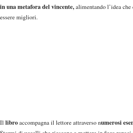
in una metafora del vincente,
alimentando l’idea che
essere migliori.
libro
umerosi ese
Il
accompagna il lettore attraverso n
Stormi di uccelli che riescono a mettere in fuga rapaci