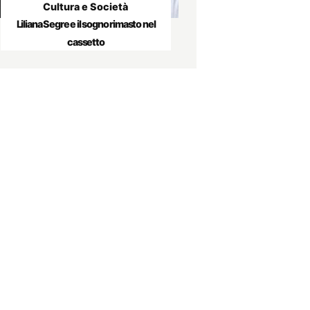
Cultura e Società
Liliana Segre e il sogno rimasto nel
cassetto