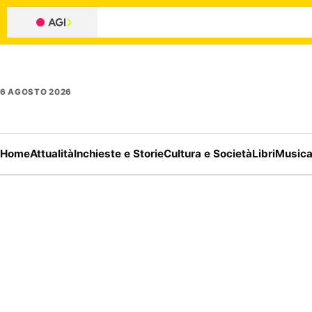
6 AGOSTO 2026
Home
Attualità
Inchieste e Storie
Cultura e Società
Libri
Music