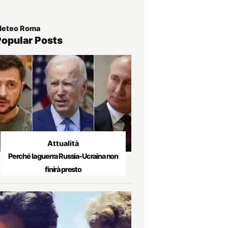
eteo Roma
Popular Posts
Attualità
Perché la guerra Russia-Ucraina non
finirà presto