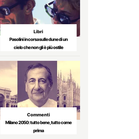
Libri
Pasolini in corsa sulle dune di un
cielo che non gli è più ostile
Commenti
Milano 2050: tutto bene, tutto come
prima