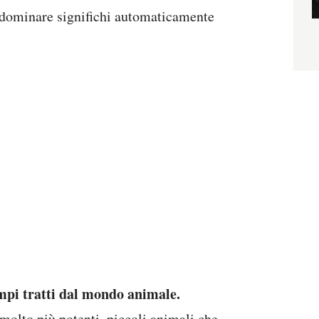
 dominare significhi automaticamente
mpi tratti dal mondo animale.
 molto più potenti, piccoli animali che