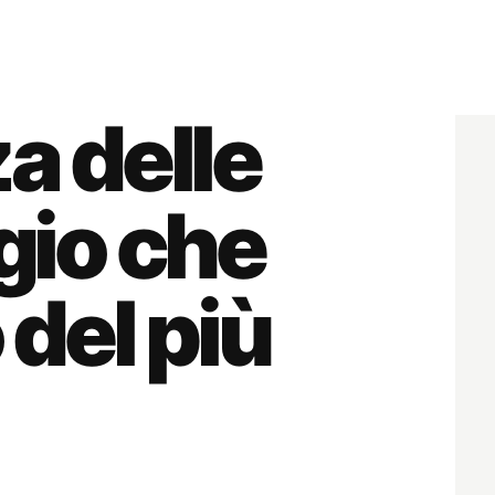
za delle
ggio che
o del più