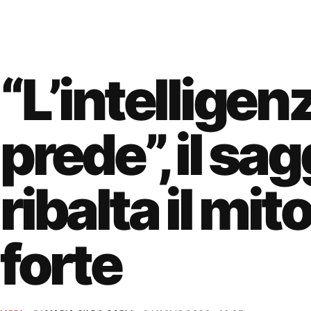
“L’intelligen
prede”, il sa
ribalta il mit
forte