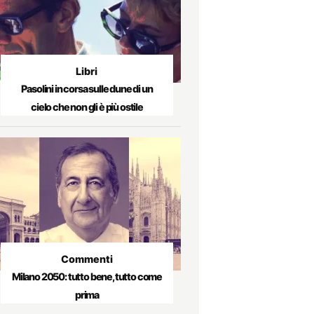
Libri
Pasolini in corsa sulle dune di un
cielo che non gli è più ostile
Commenti
Milano 2050: tutto bene, tutto come
prima