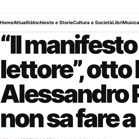
Home
Attualità
Inchieste e Storie
Cultura e Società
Libri
Music
“Il manifesto
lettore”, otto 
Alessandro 
non sa fare 