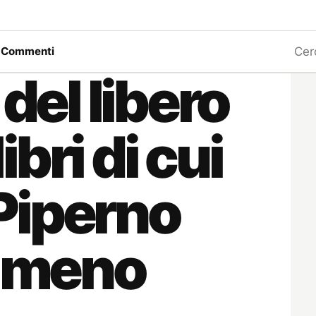
Ricerc
a
Commenti
 del libero
libri di cui
Piperno
a meno