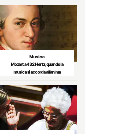
Musica
Mozart a 432 Hertz, quando la
musica si accorda all’anima