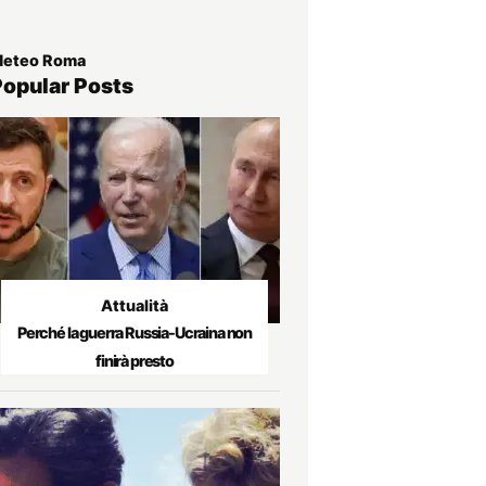
eteo Roma
Popular Posts
Attualità
Perché la guerra Russia-Ucraina non
finirà presto