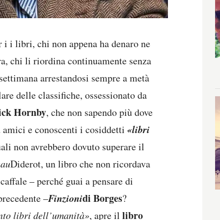
er i i libri, chi non appena ha denaro ne
ra, chi li riordina continuamente senza
 settimana arrestandosi sempre a metà
lare delle classifiche, ossessionato da
ick Hornby
, che non sapendo più dove
«libri
d amici e conoscenti i cosiddetti
quali non avrebbero dovuto superare il
eau
Diderot, un libro che non ricordava
scaffale – perché guai a pensare di
Finzioni
di Borges
 precedente –
?
libro
nto libri dell’umanità»
, apre il