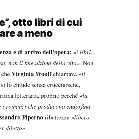
”, otto libri di cui
fare a meno
enza e di arrivo dell’opera:
«i libri
so, non il fine ultimo della vita».
Non
Virginia Woolf
o che
chiamava
«il
nio lo chiude senza crucciarsene,
itica letteraria, proprio perché
«la
ra i romanzi che producono endorfina
ssandro Piperno
ribattezza
«libero
r diletto».