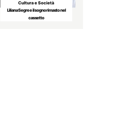
Cultura e Società
Liliana Segre e il sogno rimasto nel
cassetto