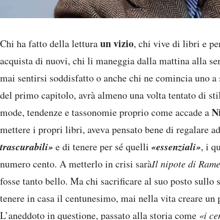
un vizio
Chi ha fatto della lettura
, chi vive di libri e p
acquista di nuovi, chi li maneggia dalla mattina alla se
mai sentirsi soddisfatto o anche chi ne comincia uno a
del primo capitolo, avrà almeno una volta tentato di sti
N
mode, tendenze e tassonomie proprio come accade a
mettere i propri libri, aveva pensato bene di regalare a
trascurabili»
«essenziali»
e di tenere per sé quelli
, i 
numero cento. A metterlo in crisi sarà
Il nipote di Ram
fosse tanto bello. Ma chi sacrificare al suo posto sullo 
tenere in casa il centunesimo, mai nella vita creare un
L’aneddoto in questione, passato alla storia come
«i ce