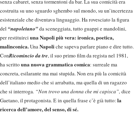
senza cabaret, senza tormentoni da bar. La sua comicità era
costruita su uno sguardo sghembo sul mondo, su un’incertezza
esistenziale che diventava linguaggio. Ha rovesciato la figura
“napoletano”
del
da sceneggiata, tutto guappi e mandolini,
una Napoli più vera: ironica, poetica,
per restituirci
malinconica.
Napoli
Una
che sapeva parlare piano e dire tutto.
Ricomincio da tre
Con
, il suo primo film da regista nel 1981,
una nuova grammatica comica
ha scritto
: surreale ma
concreta, esilarante ma mai stupida. Non era più la comicità
dell’italiano medio che si arrabatta, ma quella di un ragazzo
che si interroga
. “Non trovo una donna che mi capisca”,
dice
la
Gaetano, il protagonista. E in quella frase c’è già tutto:
ricerca dell’amore, del senso, di sé.