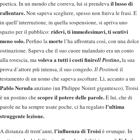
il lusso di
poetica. In un mondo che correva, lui si prendeva
rallentare.
Non sapeva scegliere, spesso non finiva le frasi. E
in quell’interruzione, in quella sospensione, si apriva uno
ridevi, ti immedesimavi, ti sentivi
spazio per il pubblico:
meno solo.
morte
Perfino la
l’ha affrontata così, con una dolce
ostinazione. Sapeva che il suo cuore malandato era un conto
voleva a tutti i costi finire
Il Postino
,
alla rovescia, ma
la sua
prova d’attore più intensa, il suo congedo.
Il Postino
è il
testamento di un uomo che sapeva ascoltare. Lì, accanto a un
Pablo Neruda
anziano (un Philippe Noiret gigantesco), Troisi
scopre il potere delle parole.
è un postino che
E lui, che di
l’ultima
parole ne ha sempre usate poche, ci ha regalato
struggente lezione.
l’influenza di Troisi
A distanza di trent’anni,
è ovunque. In