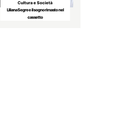
Cultura e Società
Liliana Segre e il sogno rimasto nel
cassetto