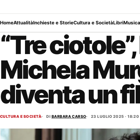
Home
Attualità
Inchieste e Storie
Cultura e Società
Libri
Music
“Tre ciotole”,
Michela Mur
diventa un f
CULTURA E SOCIETÀ
DI
BARBARA CARSO
23 LUGLIO 2025 · 18:20