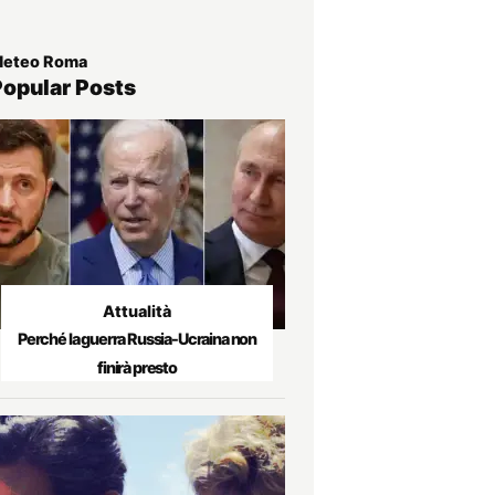
eteo Roma
Popular Posts
Attualità
Perché la guerra Russia-Ucraina non
finirà presto