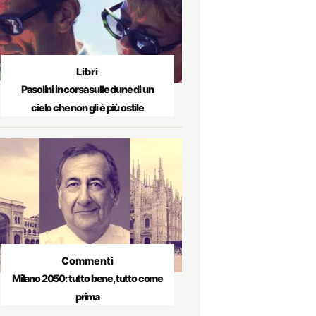
Libri
Pasolini in corsa sulle dune di un
cielo che non gli è più ostile
Commenti
Milano 2050: tutto bene, tutto come
prima