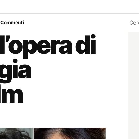
Ricerc
a
Commenti
 l’opera di
gia
ilm