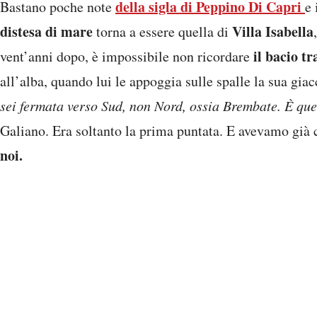
della sigla di Peppino Di Capri
Bastano poche note
e 
distesa di mare
Villa Isabella
torna a essere quella di
il bacio t
vent’anni dopo, è impossibile non ricordare
all’alba, quando lui le appoggia sulle spalle la sua gia
sei fermata verso Sud, non Nord, ossia Brembate. È que
Galiano. Era soltanto la prima puntata. E avevamo già
noi.