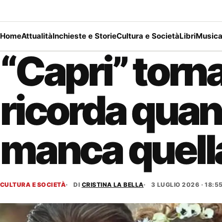
Home
Attualità
Inchieste e Storie
Cultura e Società
Libri
Music
“Capri” torna 
ricorda quan
manca quella
CULTURA E SOCIETÀ
DI
CRISTINA LA BELLA
3 LUGLIO 2026 · 18:5