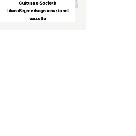
Cultura e Società
Liliana Segre e il sogno rimasto nel
cassetto