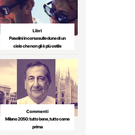
Libri
Pasolini in corsa sulle dune di un
cielo che non gli è più ostile
Commenti
Milano 2050: tutto bene, tutto come
prima