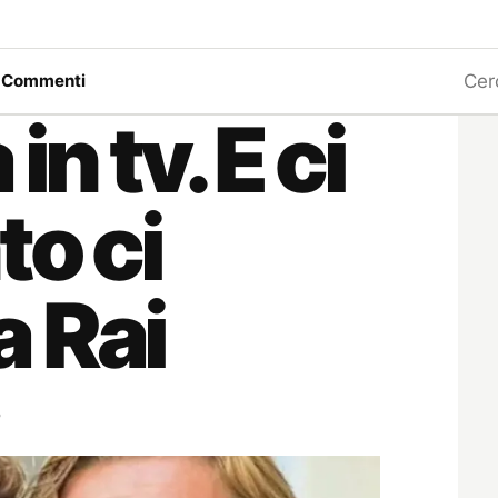
Ricerc
a
Commenti
in tv. E ci
to ci
 Rai
5