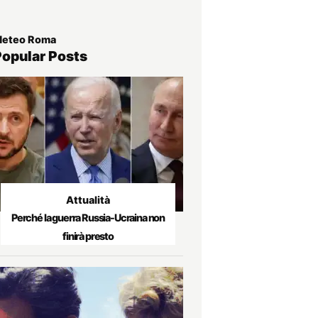
eteo Roma
Popular Posts
Attualità
Perché la guerra Russia-Ucraina non
finirà presto