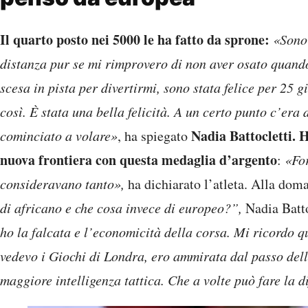
Il quarto posto nei 5000 le ha fatto da sprone:
«Sono 
distanza pur se mi rimprovero di non aver osato quand
scesa in pista per divertirmi, sono stata felice per 25 g
così. È stata una bella felicità. A un certo punto c’era 
Nadia Battocletti. 
cominciato a volare»
, ha spiegato
nuova frontiera con questa medaglia d’argento
:
«For
consideravano tanto»,
ha dichiarato l’atleta. Alla do
di africano e che cosa invece di europeo?”,
Nadia Batto
ho la falcata e l’economicità della corsa. Mi ricordo 
vedevo i Giochi di Londra, ero ammirata dal passo del
maggiore intelligenza tattica. Che a volte può fare la d