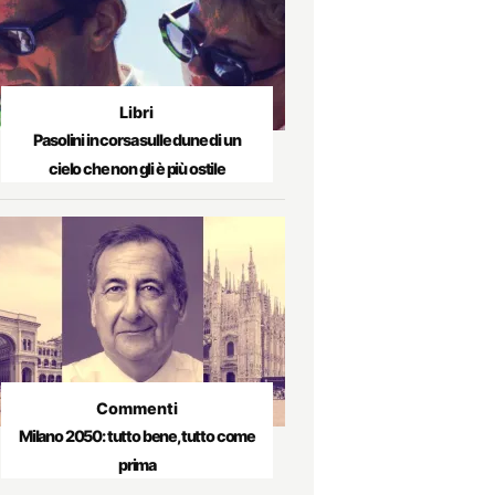
Libri
Pasolini in corsa sulle dune di un
cielo che non gli è più ostile
Commenti
Milano 2050: tutto bene, tutto come
prima