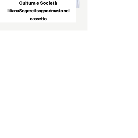
Cultura e Società
Liliana Segre e il sogno rimasto nel
cassetto