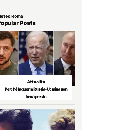
eteo Roma
Popular Posts
Attualità
Perché la guerra Russia-Ucraina non
finirà presto