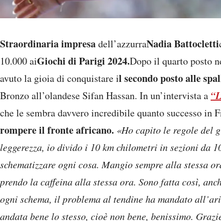
Straordinaria impresa
Nadia Battocletti
dell’azzurra
Giochi di Parigi 2024.
10.000 ai
Dopo il quarto posto 
l secondo posto alle spa
avuto la gioia di conquistare i
“L
Bronzo all’olandese Sifan Hassan. In un’intervista a
che le sembra davvero incredibile quanto successo in 
rompere il fronte africano.
«Ho capito le regole del 
leggerezza, io divido i 10 km chilometri in sezioni da 1
schematizzare ogni cosa. Mangio sempre alla stessa ora,
prendo la caffeina alla stessa ora. Sono fatta così, an
ogni schema, il problema al tendine ha mandato all’ar
andata bene lo stesso, cioè non bene, benissimo. Graz