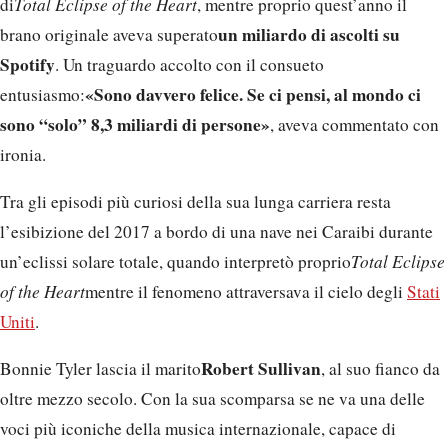
di
Total Eclipse of the Heart
, mentre proprio quest’anno il
un miliardo di ascolti su
brano originale aveva superato
Spotify
. Un traguardo accolto con il consueto
«Sono davvero felice. Se ci pensi, al mondo ci
entusiasmo:
sono “solo” 8,3 miliardi di persone»
, aveva commentato con
ironia.
Tra gli episodi più curiosi della sua lunga carriera resta
l’esibizione del 2017 a bordo di una nave nei Caraibi durante
un’eclissi solare totale, quando interpretò proprio
Total Eclipse
of the Heart
mentre il fenomeno attraversava il cielo degli
Stati
Uniti
.
Robert Sullivan
Bonnie Tyler lascia il marito
, al suo fianco da
oltre mezzo secolo. Con la sua scomparsa se ne va una delle
voci più iconiche della musica internazionale, capace di