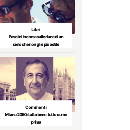
Libri
Pasolini in corsa sulle dune di un
cielo che non gli è più ostile
Commenti
Milano 2050: tutto bene, tutto come
prima