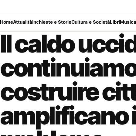
Home
Attualità
Inchieste e Storie
Cultura e Società
Libri
Music
Il caldo ucci
continuiamo
costruire cit
amplificano i