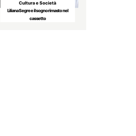
Cultura e Società
Liliana Segre e il sogno rimasto nel
cassetto