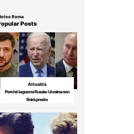
eteo Roma
Popular Posts
Attualità
Perché la guerra Russia-Ucraina non
finirà presto