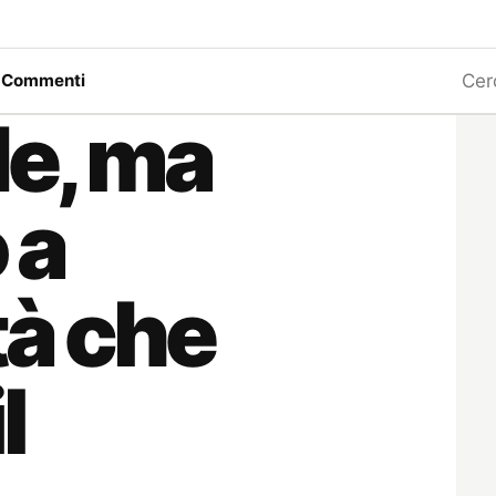
Ricerc
a
Commenti
de, ma
 a
tà che
l