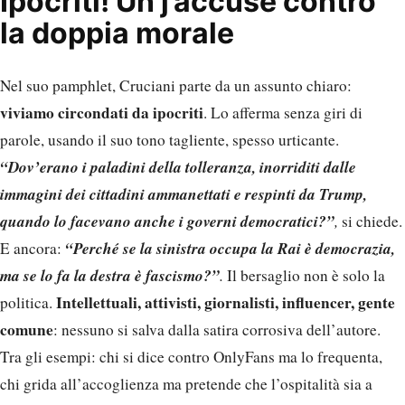
Ipocriti! Un j’accuse contro
la doppia morale
Nel suo pamphlet, Cruciani parte da un assunto chiaro:
viviamo circondati da ipocriti
. Lo afferma senza giri di
parole, usando il suo tono tagliente, spesso urticante.
“Dov’erano i paladini della tolleranza, inorriditi dalle
immagini dei cittadini ammanettati e respinti da Trump,
quando lo facevano anche i governi democratici?”
,
si chiede.
“Perché se la sinistra occupa la Rai è democrazia,
E ancora:
ma se lo fa la destra è fascismo?”
.
Il bersaglio non è solo la
Intellettuali, attivisti, giornalisti, influencer, gente
politica.
comune
: nessuno si salva dalla satira corrosiva dell’autore.
Tra gli esempi: chi si dice contro OnlyFans ma lo frequenta,
chi grida all’accoglienza ma pretende che l’ospitalità sia a