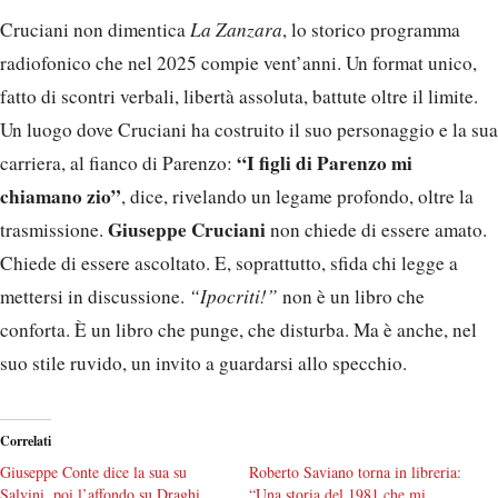
Cruciani non dimentica
La Zanzara
, lo storico programma
radiofonico che nel 2025 compie vent’anni. Un format unico,
fatto di scontri verbali, libertà assoluta, battute oltre il limite.
Un luogo dove Cruciani ha costruito il suo personaggio e la sua
“I figli di Parenzo mi
carriera, al fianco di Parenzo:
chiamano zio”
, dice, rivelando un legame profondo, oltre la
Giuseppe Cruciani
trasmissione.
non chiede di essere amato.
Chiede di essere ascoltato. E, soprattutto, sfida chi legge a
mettersi in discussione.
“Ipocriti!”
non è un libro che
conforta. È un libro che punge, che disturba. Ma è anche, nel
suo stile ruvido, un invito a guardarsi allo specchio.
Correlati
Giuseppe Conte dice la sua su
Roberto Saviano torna in libreria:
Salvini, poi l’affondo su Draghi
“Una storia del 1981 che mi